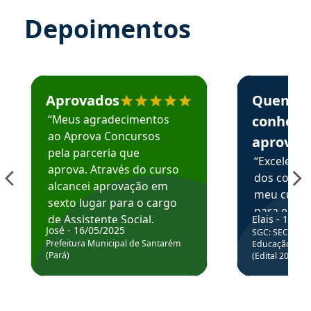
Depoimentos
Estudante José recomenda o Aprova Concursos em depoime
Estudante Elai
Aprovados
Quem
“Meus agradecimentos
conhece
ao Aprova Concursos
aprova
pela parceria que
“Excelente
aprova. Através do curso
dos conte
alcancei aprovação em
meu curso,
sexto lugar para o cargo
para enten
de Assistente Social.
Elais - 15/07
colocar em
José - 16/05/2025
SGC: SEC BA - 
Hoje estou atuando na
através da
Prefeitura Municipal de Santarém
Educação Básic
Prefeitura de Santarém.
(Pará)
(Edital 2025_0
de questõe
Obrigado ao professores
e ao APROVA!”