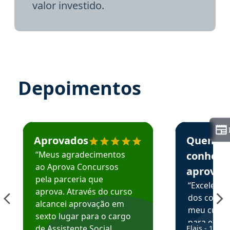
valor investido.
Depoimentos
Estudante José recomenda o Aprova Concursos em depoime
Estudante Elai
Aprovados
Quem
“Meus agradecimentos
conhece
ao Aprova Concursos
aprova
pela parceria que
“Excelente
aprova. Através do curso
dos conte
alcancei aprovação em
meu curso,
sexto lugar para o cargo
para enten
de Assistente Social.
Elais - 15/07