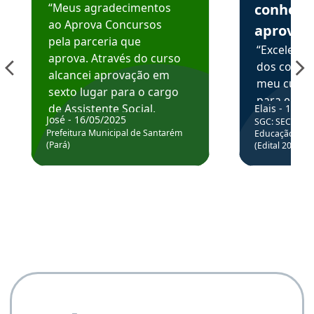
“Meus agradecimentos
conhece
ao Aprova Concursos
aprova
pela parceria que
“Excelente
aprova. Através do curso
dos conte
alcancei aprovação em
meu curso,
sexto lugar para o cargo
para enten
de Assistente Social.
Elais - 15/07
colocar em
José - 16/05/2025
SGC: SEC BA - 
Hoje estou atuando na
através da
Prefeitura Municipal de Santarém
Educação Básic
Prefeitura de Santarém.
(Pará)
(Edital 2025_0
de questõe
Obrigado ao professores
e ao APROVA!”