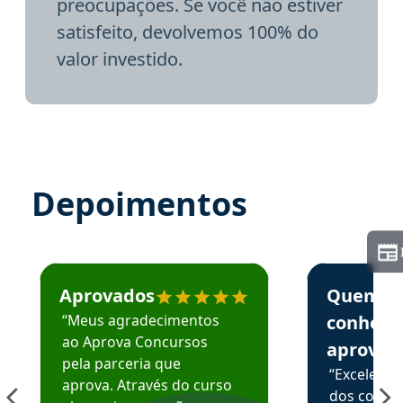
preocupações. Se você não estiver
satisfeito, devolvemos 100% do
valor investido.
Depoimentos
Estudante José recomenda o Aprova Concursos em depoime
Estudante Elai
Aprovados
Quem
“Meus agradecimentos
conhece
ao Aprova Concursos
aprova
pela parceria que
“Excelente
aprova. Através do curso
dos conte