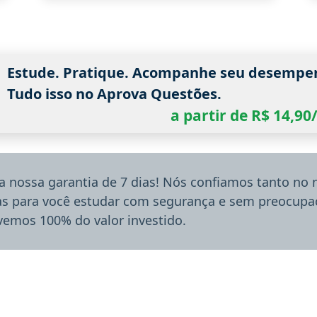
Estude. Pratique. Acompanhe seu desempe
Tudo isso no Aprova Questões.
a partir de R$ 14,9
a nossa garantia de 7 dias! Nós confiamos tanto no
ias para você estudar com segurança e sem preocupaç
lvemos 100% do valor investido.