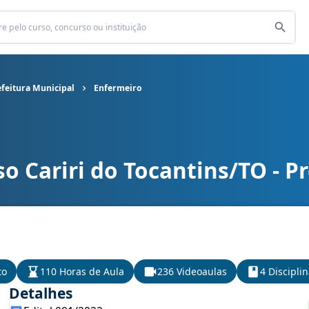
efeitura Municipal
Enfermeiro
o Cariri do Tocantins/TO - P
refeitura Municipal cargo Enfermeiro
to
110 Horas de Aula
236 Videoaulas
4 Discipli
Detalhes