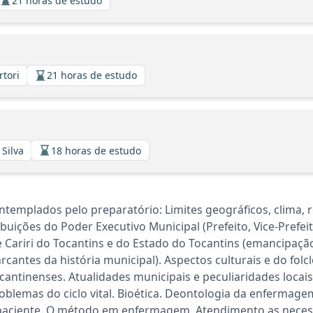
21 horas de estudo
rtori
21 horas de estudo
 Silva
18 horas de estudo
templados pelo preparatório: Limites geográficos, clima, r
buições do Poder Executivo Municipal (Prefeito, Vice-Prefeit
e Cariri do Tocantins e do Estado do Tocantins (emancipaçã
arcantes da história municipal). Aspectos culturais e do folc
ntinenses. Atualidades municipais e peculiaridades locais
oblemas do ciclo vital. Bioética. Deontologia da enferma
 paciente. O método em enfermagem. Atendimento as nece