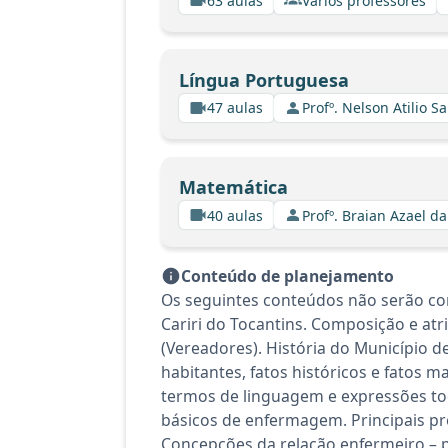
63 aulas
Vários professores
Língua Portuguesa
47 aulas
Profº. Nelson Atilio Sa
Matemática
40 aulas
Profº. Braian Azael da
Conteúdo de planejamento
Os seguintes conteúdos não serão con
Cariri do Tocantins. Composição e atri
(Vereadores). História do Município d
habitantes, fatos históricos e fatos m
termos de linguagem e expressões toca
básicos de enfermagem. Principais pr
Concepções da relação enfermeiro –