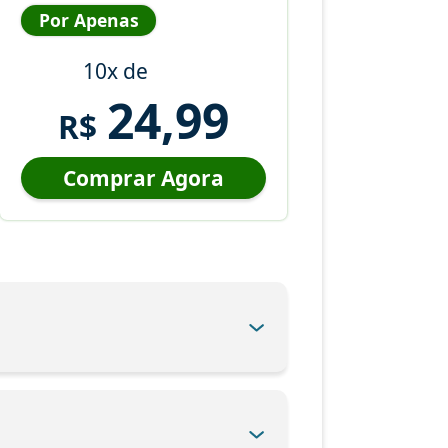
Por Apenas
10x de
24,99
R$
Comprar Agora