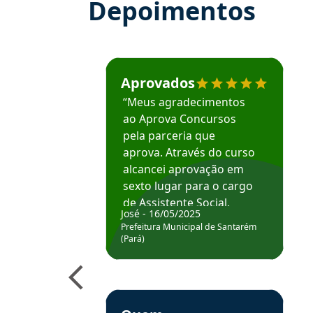
Depoimentos
Estudante José recomenda o Aprova Concu
Aprovados
“Meus agradecimentos
ao Aprova Concursos
pela parceria que
aprova. Através do curso
alcancei aprovação em
sexto lugar para o cargo
de Assistente Social.
José - 16/05/2025
Hoje estou atuando na
Prefeitura Municipal de Santarém
Prefeitura de Santarém.
(Pará)
Obrigado ao professores
e ao APROVA!”
Estudante Elais recomenda o Aprova Concu