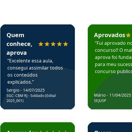
rsos em depoimento
Estudante Sergio recomenda o Aprova Concursos em depoimento
Estudante Mário reco
Quem
Aprovados
conhece,
“Fui aprovado n
concurso!! O mat
aprova
aprova foi fund
“Excelente essa aula,
para meu suces
consegui assimilar todos
concurso publico
os conteúdos
explicados.”
Sergio - 14/07/2025
Mário - 11/04/2025
SGC: CBM RJ - Soldado (Edital
2025_001)
SEJUSP
rsos em depoimento
Estudante Cicero recomenda o Aprova Concursos em depoimento
Estudante Henrique r