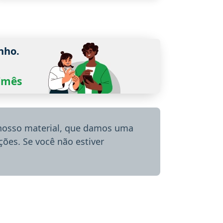
nho.
0/mês
 nosso material, que damos uma
ões. Se você não estiver