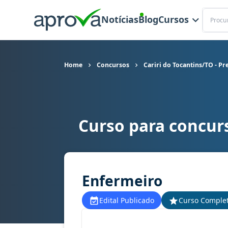
Buscar
Notícias
Blog
Cursos
Home
Concursos
Cariri do Tocantins/TO - Pr
Curso para concurs
Curso para concurso Cariri do Tocantins/TO - P
Enfermeiro
Edital Publicado
Curso Comple