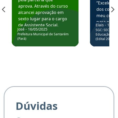
“Excelente
aprova. Através do curso
dos conte
alcancei aprovação em
meu curso,
sexto lugar para o cargo
para enten
de Assistente Social.
Elais - 15/07
colocar em
José - 16/05/2025
SGC: SEC BA - 
Hoje estou atuando na
através da
Prefeitura Municipal de Santarém
Educação Básic
Prefeitura de Santarém.
(Pará)
(Edital 2025_0
de questõe
Obrigado ao professores
e ao APROVA!”
Dúvidas