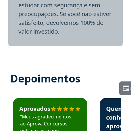
estudar com segurança e sem
preocupações. Se você não estiver
satisfeito, devolvemos 100% do
valor investido.
Depoimentos
Estudante José recomenda o Aprova Concursos em depoime
Estudante Elai
Aprovados
Quem
“Meus agradecimentos
conhece
ao Aprova Concursos
aprova
pela parceria que