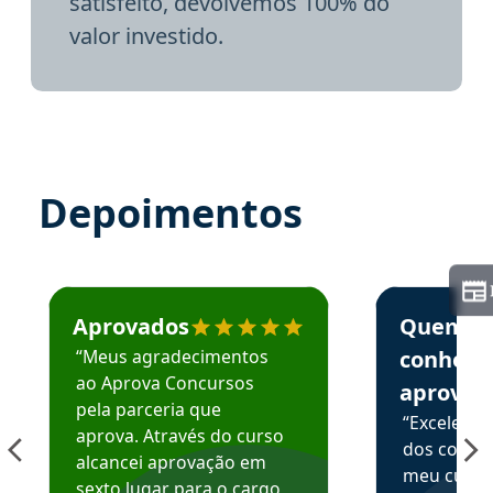
satisfeito, devolvemos 100% do
valor investido.
Depoimentos
Estudante José recomenda o Aprova Concursos em depoime
Estudante Elai
Aprovados
Quem
“Meus agradecimentos
conhece
ao Aprova Concursos
aprova
pela parceria que
“Excelente
aprova. Através do curso
dos conte
alcancei aprovação em
meu curso,
sexto lugar para o cargo