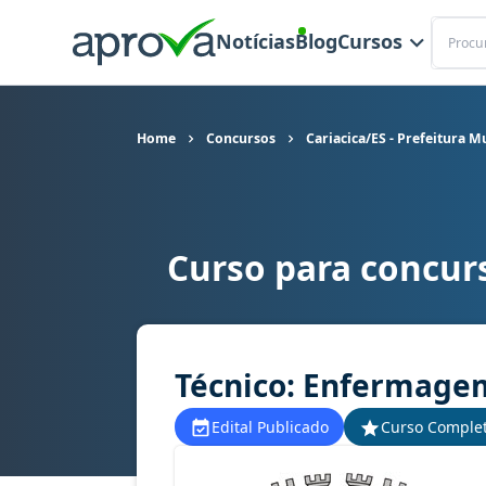
Buscar
Notícias
Blog
Cursos
Home
Concursos
Cariacica/ES - Prefeitura M
Curso para concurs
Curso para concurso Cariacica/ES - Prefeitura 
Técnico: Enfermage
Edital Publicado
Curso Comple