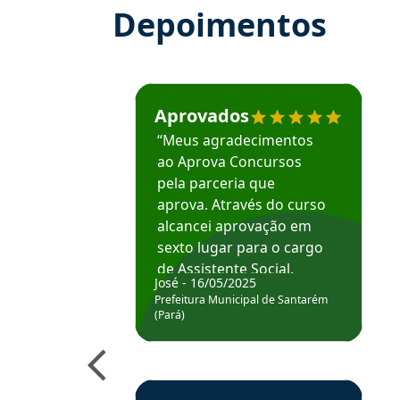
Depoimentos
Estudante José recomenda o Aprova Concu
Aprovados
“Meus agradecimentos
ao Aprova Concursos
pela parceria que
aprova. Através do curso
alcancei aprovação em
sexto lugar para o cargo
de Assistente Social.
José - 16/05/2025
Hoje estou atuando na
Prefeitura Municipal de Santarém
Prefeitura de Santarém.
(Pará)
Obrigado ao professores
e ao APROVA!”
Estudante Elais recomenda o Aprova Concu