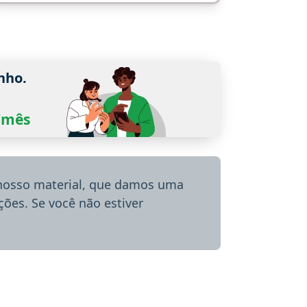
nho.
0/mês
 nosso material, que damos uma
ões. Se você não estiver