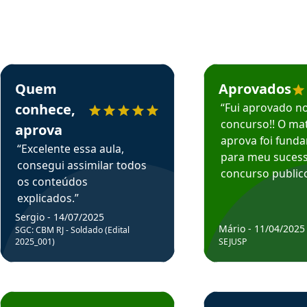
rsos em depoimento
Estudante Sergio recomenda o Aprova Concursos em depoimento
Estudante Mário reco
Quem
Aprovados
conhece,
“Fui aprovado n
concurso!! O mat
aprova
aprova foi fund
“Excelente essa aula,
para meu suces
consegui assimilar todos
concurso publico
os conteúdos
explicados.”
Sergio - 14/07/2025
Mário - 11/04/2025
SGC: CBM RJ - Soldado (Edital
2025_001)
SEJUSP
rsos em depoimento
Estudante Cicero recomenda o Aprova Concursos em depoimento
Estudante Henrique r