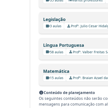
35 aulas
Vários professores
Legislação
3 aulas
Profº. Julio Cesar Hida
Língua Portuguesa
58 aulas
Profº. Valber Freitas 
Matemática
15 aulas
Profº. Braian Azael da
Conteúdo de planejamento
Os seguintes conteúdos não serão co
mensagens para comunicação com alu