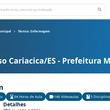
unicipal
Técnico: Enfermagem
o Cariacica/ES - Prefeitura 
Municipal cargo Técnico: Enfermagem
m
to
64 Horas de Aula
146 Videoaulas
5 Disciplina
Detalhes