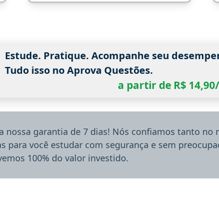
Estude. Pratique. Acompanhe seu desempe
Tudo isso no Aprova Questões.
a partir de R$ 14,9
a nossa garantia de 7 dias! Nós confiamos tanto no
ias para você estudar com segurança e sem preocupaç
lvemos 100% do valor investido.