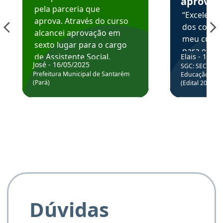
aprova
pela parceria que
“Excelente
aprova. Através do curso
dos conte
alcancei aprovação em
meu curso,
sexto lugar para o cargo
para enten
de Assistente Social.
Elais - 15/07
colocar em
José - 16/05/2025
SGC: SEC BA - 
Hoje estou atuando na
através da
Prefeitura Municipal de Santarém
Educação Básic
Prefeitura de Santarém.
(Pará)
(Edital 2025_0
de questõe
Obrigado ao professores
e ao APROVA!”
Dúvidas