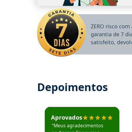
ZERO risco com 
garantia de 7 d
satisfeito, devo
Depoimentos
Estudante José recomenda o Aprova Concu
Aprovados
“Meus agradecimentos