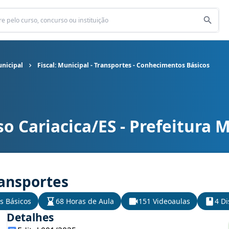
unicipal
Fiscal: Municipal - Transportes - Conhecimentos Básicos
o Cariacica/ES - Prefeitura 
unicipal cargo Fiscal: Municipal - Transportes - Conhecimentos Bás
ransportes
s Básicos
68 Horas de Aula
151 Videoaulas
4 Di
Detalhes