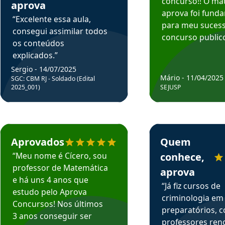
concurso!! O mat
aprova
aprova foi fund
“Excelente essa aula,
para meu suces
consegui assimilar todos
concurso publico
os conteúdos
explicados.”
Sergio - 14/07/2025
Mário - 11/04/2025
SGC: CBM RJ - Soldado (Edital
2025_001)
SEJUSP
rsos em depoimento
Estudante Cicero recomenda o Aprova Concursos em depoimento
Estudante Henrique r
Aprovados
Quem
“Meu nome é Cícero, sou
conhece,
professor de Matemática
aprova
e há uns 4 anos que
“Já fiz cursos de
estudo pelo Aprova
criminologia em
Concursos! Nos últimos
preparatórios, 
3 anos conseguir ser
professores re