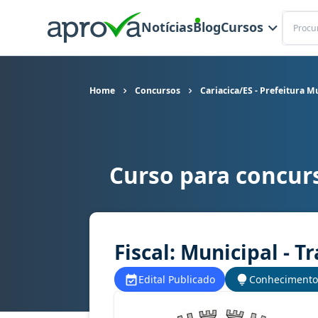
Buscar
Notícias
Blog
Cursos
Home
Concursos
Cariacica/ES - Prefeitura M
Curso para concurs
Curso para concurso Cariacica/ES - Prefeitura M
Fiscal: Municipal - T
Edital Publicado
Conhecimento