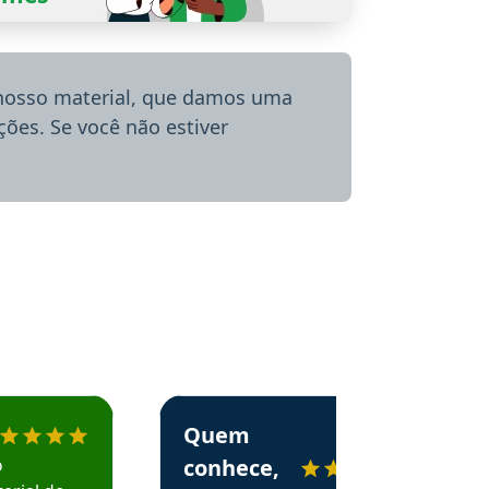
 nosso material, que damos uma
ões. Se você não estiver
menda o Aprova Concursos em depoimento
Estudante Alessandra recomenda o Aprova 
Quem
o
conhece,