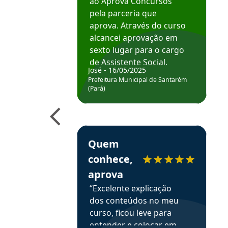
ao Aprova Concursos
pela parceria que
aprova. Através do curso
alcancei aprovação em
sexto lugar para o cargo
de Assistente Social.
José - 16/05/2025
Hoje estou atuando na
Prefeitura Municipal de Santarém
Prefeitura de Santarém.
(Pará)
Obrigado ao professores
e ao APROVA!”
Estudante Elais recomenda o Aprova Concu
Quem
conhece,
aprova
“Excelente explicação
dos conteúdos no meu
curso, ficou leve para
entender e colocar em