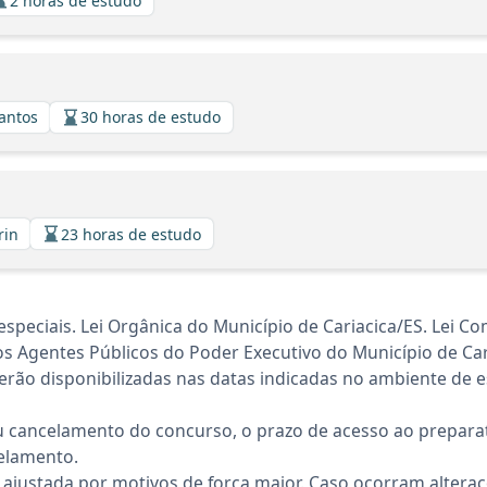
2 horas de estudo
Santos
30 horas de estudo
rin
23 horas de estudo
speciais. Lei Orgânica do Município de Cariacica/ES. Lei C
os Agentes Públicos do Poder Executivo do Município de Ca
rão disponibilizadas nas datas indicadas no ambiente de es
 cancelamento do concurso, o prazo de acesso ao preparat
elamento.
 ajustada por motivos de força maior. Caso ocorram altera