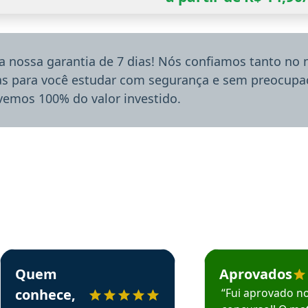
a nossa garantia de 7 dias! Nós confiamos tanto no
ias para você estudar com segurança e sem preocupaç
lvemos 100% do valor investido.
rsos em depoimento
Estudante Sergio recomenda o Aprova Concursos em depoimento
Estudante Mário reco
Quem
Aprovados
conhece,
“Fui aprovado n