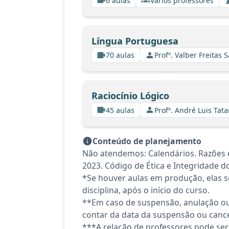
6 aulas
Vários professores
Língua Portuguesa
70 aulas
Profº. Valber Freitas 
Raciocínio Lógico
45 aulas
Profº. André Luis Tata
Conteúdo de planejamento
Não atendemos: Calendários. Razões e
2023. Código de Ética e Integridade d
*Se houver aulas em produção, elas se
disciplina, após o início do curso.
**Em caso de suspensão, anulação ou
contar da data da suspensão ou canc
***A relação de professores pode ser