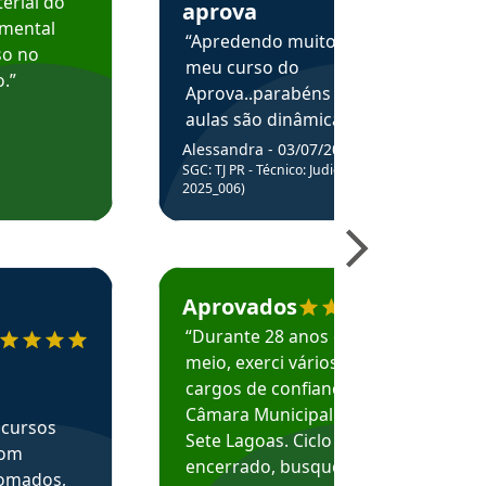
erial do
aprova
amental
“Apredendo muito no
so no
meu curso do
.”
Aprova..parabéns pelas
aulas são dinâmicas e
me ajudam a entender
Alessandra - 03/07/2025
melhor os assuntos.”
SGC: TJ PR - Técnico: Judiciário (Edital
2025_006)
ecomenda o Aprova Concursos em depoimento
Estudante Caio recomenda o Aprova Concur
Aprovados
“Durante 28 anos e
meio, exerci vários
cargos de confiança na
Câmara Municipal de
 cursos
Sete Lagoas. Ciclo
com
encerrado, busquei
nomados,