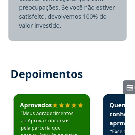
preocupações. Se você não estiver
satisfeito, devolvemos 100% do
valor investido.
Depoimentos
Estudante José recomenda o Aprova Concursos em depoime
Estudante Elai
Aprovados
Quem
“Meus agradecimentos
conhece
ao Aprova Concursos
aprova
pela parceria que
“Excelente
aprova. Através do curso