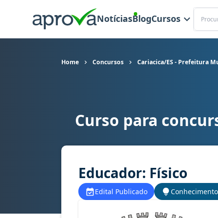
Buscar
Notícias
Blog
Cursos
Home
Concursos
Cariacica/ES - Prefeitura M
Curso para concurs
Curso para concurso Cariacica/ES - Prefeitura 
Educador: Físico
Edital Publicado
Conhecimento