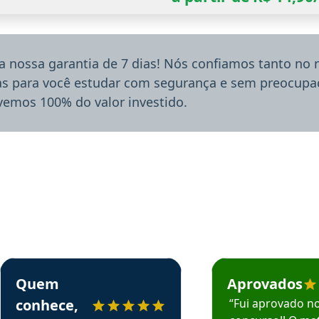
a nossa garantia de 7 dias! Nós confiamos tanto no
ias para você estudar com segurança e sem preocupaç
lvemos 100% do valor investido.
rsos em depoimento
Estudante Sergio recomenda o Aprova Concursos em depoimento
Estudante Mário reco
Quem
Aprovados
conhece,
“Fui aprovado n