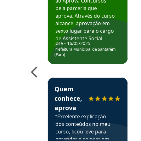
ao Aprova Concursos
pela parceria que
aprova. Através do curso
alcancei aprovação em
sexto lugar para o cargo
de Assistente Social.
José - 16/05/2025
Hoje estou atuando na
Prefeitura Municipal de Santarém
Prefeitura de Santarém.
(Pará)
Obrigado ao professores
e ao APROVA!”
Estudante Elais recomenda o Aprova Concu
Quem
conhece,
aprova
“Excelente explicação
dos conteúdos no meu
curso, ficou leve para
entender e colocar em