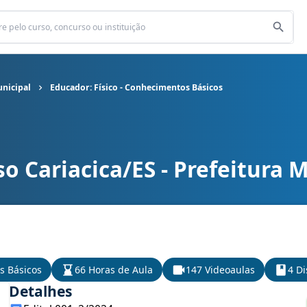
unicipal
Educador: Físico - Conhecimentos Básicos
o Cariacica/ES - Prefeitura 
Municipal cargo Educador: Físico - Conhecimentos Básicos
s Básicos
66 Horas de Aula
147 Videoaulas
4 Di
Detalhes