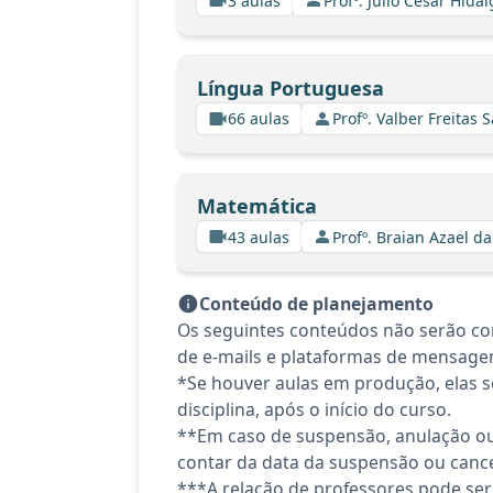
3 aulas
Profº. Julio Cesar Hida
Língua Portuguesa
66 aulas
Profº. Valber Freitas 
Matemática
43 aulas
Profº. Braian Azael da
Conteúdo de planejamento
Os seguintes conteúdos não serão co
de e-mails e plataformas de mensagen
*Se houver aulas em produção, elas se
disciplina, após o início do curso.
**Em caso de suspensão, anulação ou
contar da data da suspensão ou canc
***A relação de professores pode ser