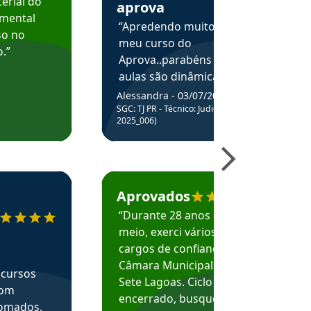
erial do
aprova
amental
“Apredendo muito no
so no
meu curso do
.”
Aprova..parabéns pelas
aulas são dinâmicas e
me ajudam a entender
Alessandra - 03/07/2025
melhor os assuntos.”
SGC: TJ PR - Técnico: Judiciário (Edital
2025_006)
ecomenda o Aprova Concursos em depoimento
Estudante Caio recomenda o Aprova Concur
Aprovados
“Durante 28 anos e
meio, exerci vários
cargos de confiança na
Câmara Municipal de
 cursos
Sete Lagoas. Ciclo
com
encerrado, busquei
nomados,