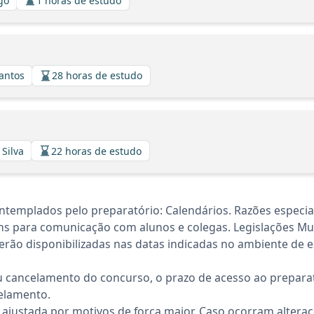
lgo
1 horas de estudo
Santos
28 horas de estudo
 Silva
22 horas de estudo
ntemplados pelo preparatório: Calendários. Razões especia
s para comunicação com alunos e colegas. Legislações Mun
rão disponibilizadas nas datas indicadas no ambiente de es
 cancelamento do concurso, o prazo de acesso ao preparat
elamento.
 ajustada por motivos de força maior. Caso ocorram altera