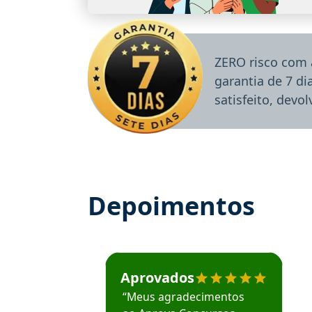
ZERO risco com 
garantia de 7 d
satisfeito, devo
Depoimentos
Estudante José recomenda o Aprova Concu
Aprovados
“Meus agradecimentos