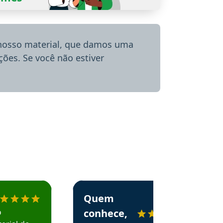
 nosso material, que damos uma
ões. Se você não estiver
menda o Aprova Concursos em depoimento
Estudante Alessandra recomenda o Aprova 
Quem
o
conhece,