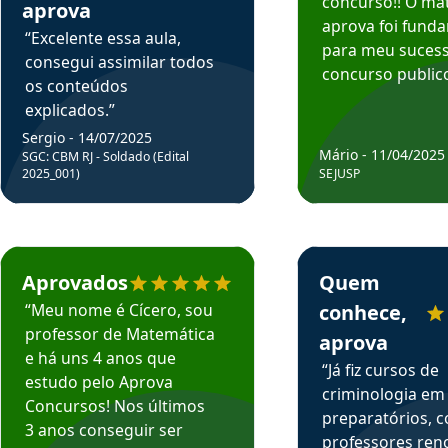
concurso!! O mat
aprova
aprova foi fund
“Excelente essa aula,
para meu suces
consegui assimilar todos
concurso publico
os conteúdos
explicados.”
Sergio - 14/07/2025
Mário - 11/04/2025
SGC: CBM RJ - Soldado (Edital
2025_001)
SEJUSP
rsos em depoimento
Estudante Cicero recomenda o Aprova Concursos em depoimento
Estudante Henrique r
Aprovados
Quem
“Meu nome é Cícero, sou
conhece,
professor de Matemática
aprova
e há uns 4 anos que
“Já fiz cursos de
estudo pelo Aprova
criminologia em
Concursos! Nos últimos
preparatórios, 
3 anos conseguir ser
professores re