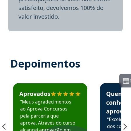
satisfeito, devolvemos 100% do
valor investido.
Depoimentos
Estudante José recomenda o Aprova Concursos em depoime
Estudante Elai
Aprovados
Quem
“Meus agradecimentos
conhece
ao Aprova Concursos
aprova
pela parceria que
“Excelente
aprova. Através do curso
dos conte
alcancei aprovação em