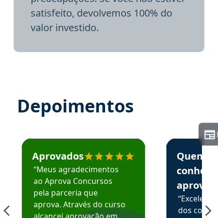
satisfeito, devolvemos 100% do
valor investido.
Depoimentos
Estudante José recomenda o Aprova Concursos em depoime
Estudante Elai
Aprovados
Quem
“Meus agradecimentos
conhece
ao Aprova Concursos
aprova
pela parceria que
“Excelente
aprova. Através do curso
dos conte
alcancei aprovação em