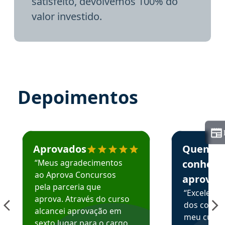
satisfeito, devolvemos 100% do
valor investido.
Depoimentos
Estudante José recomenda o Aprova Concursos em depoime
Estudante Elai
Aprovados
Quem
“Meus agradecimentos
conhece
ao Aprova Concursos
aprova
pela parceria que
“Excelente
aprova. Através do curso
dos conte
alcancei aprovação em
meu curso,
sexto lugar para o cargo