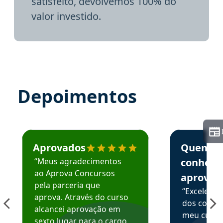
satisfeito, devolvemos 100% do
valor investido.
Depoimentos
Estudante José recomenda o Aprova Concursos em depoime
Estudante Elai
Aprovados
Quem
“Meus agradecimentos
conhece
ao Aprova Concursos
aprova
pela parceria que
“Excelente
aprova. Através do curso
dos conte
alcancei aprovação em
meu curso,
sexto lugar para o cargo