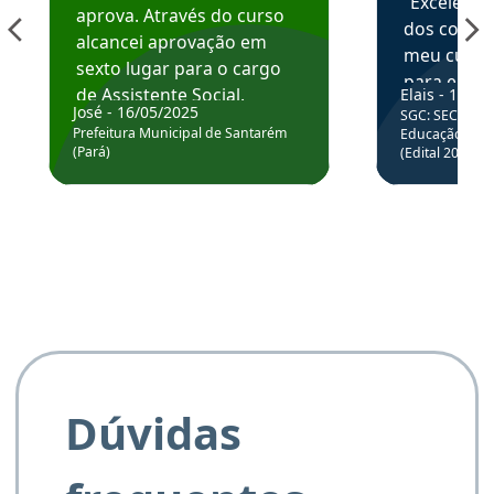
“Excelente
aprova. Através do curso
dos conte
alcancei aprovação em
meu curso,
sexto lugar para o cargo
para enten
de Assistente Social.
Elais - 15/07
colocar em
José - 16/05/2025
SGC: SEC BA - 
Hoje estou atuando na
através da
Prefeitura Municipal de Santarém
Educação Básic
Prefeitura de Santarém.
(Pará)
(Edital 2025_0
de questõe
Obrigado ao professores
e ao APROVA!”
Dúvidas