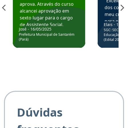
“Excelente
aprova. Através do curso
dos conte
alcancei aprovação em
meu curso,
sexto lugar para o cargo
para enten
de Assistente Social.
Elais - 15/07
colocar em
José - 16/05/2025
SGC: SEC BA - 
Hoje estou atuando na
através da
Prefeitura Municipal de Santarém
Educação Básic
Prefeitura de Santarém.
(Pará)
(Edital 2025_0
de questõe
Obrigado ao professores
e ao APROVA!”
Dúvidas