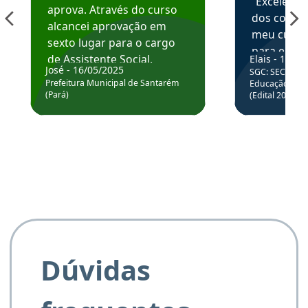
“Excelente
aprova. Através do curso
dos conte
alcancei aprovação em
meu curso,
sexto lugar para o cargo
para enten
de Assistente Social.
Elais - 15/07
colocar em
José - 16/05/2025
SGC: SEC BA - 
Hoje estou atuando na
através da
Prefeitura Municipal de Santarém
Educação Básic
Prefeitura de Santarém.
(Pará)
(Edital 2025_0
de questõe
Obrigado ao professores
e ao APROVA!”
Dúvidas