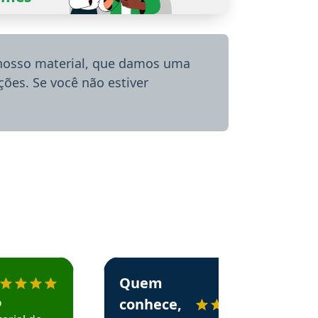
 nosso material, que damos uma
ões. Se você não estiver
menda o Aprova Concursos em depoimento
Estudante Alessandra recomenda o Aprova 
Quem
o
conhece,