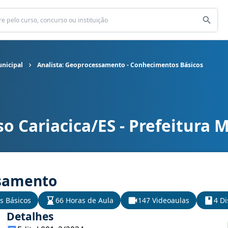
unicipal
Analista: Geoprocessamento - Conhecimentos Básicos
o Cariacica/ES - Prefeitura 
Municipal cargo Analista: Geoprocessamento - Conhecimentos Básic
ssamento
s Básicos
66 Horas de Aula
147 Videoaulas
4 Di
Detalhes