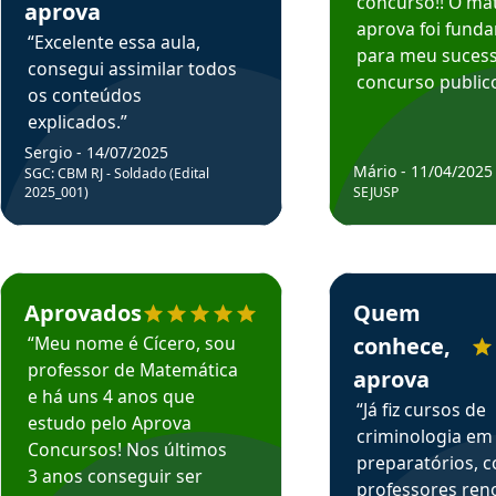
concurso!! O mat
aprova
aprova foi fund
“Excelente essa aula,
para meu suces
consegui assimilar todos
concurso publico
os conteúdos
explicados.”
Sergio - 14/07/2025
Mário - 11/04/2025
SGC: CBM RJ - Soldado (Edital
2025_001)
SEJUSP
rsos em depoimento
Estudante Cicero recomenda o Aprova Concursos em depoimento
Estudante Henrique r
Aprovados
Quem
“Meu nome é Cícero, sou
conhece,
professor de Matemática
aprova
e há uns 4 anos que
“Já fiz cursos de
estudo pelo Aprova
criminologia em
Concursos! Nos últimos
preparatórios, 
3 anos conseguir ser
professores re