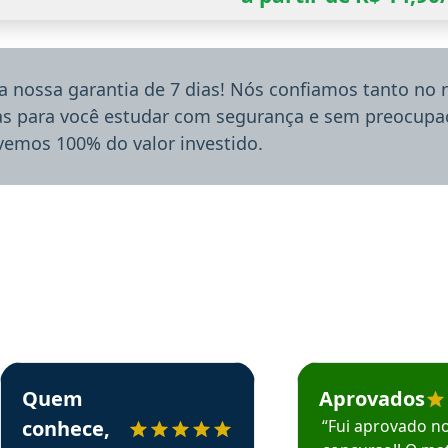
a nossa garantia de 7 dias! Nós confiamos tanto no
ias para você estudar com segurança e sem preocupaç
lvemos 100% do valor investido.
rsos em depoimento
Estudante Sergio recomenda o Aprova Concursos em depoimento
Estudante Mário reco
Quem
Aprovados
conhece,
“Fui aprovado n