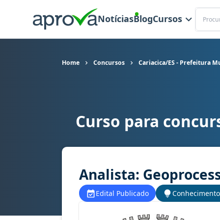
Buscar
Notícias
Blog
Cursos
Home
Concursos
Cariacica/ES - Prefeitura M
Curso para concurs
Curso para concurso Cariacica/ES - Prefeitura 
Analista: Geoproce
Edital Publicado
Conhecimento