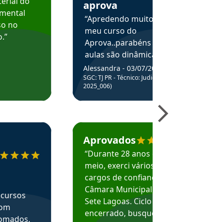
erial do
aprova
amental
“Apredendo muito no
so no
meu curso do
.”
Aprova..parabéns pelas
aulas são dinâmicas e
me ajudam a entender
Alessandra - 03/07/2025
melhor os assuntos.”
SGC: TJ PR - Técnico: Judiciário (Edital
2025_006)
ecomenda o Aprova Concursos em depoimento
Estudante Caio recomenda o Aprova Concur
Aprovados
“Durante 28 anos e
meio, exerci vários
cargos de confiança na
Câmara Municipal de
 cursos
Sete Lagoas. Ciclo
com
encerrado, busquei
nomados,