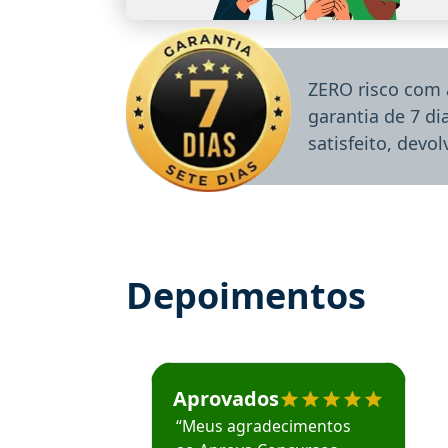
ZERO risco com 
garantia de 7 d
satisfeito, devo
Depoimentos
Estudante José recomenda o Aprova Concu
Aprovados
“Meus agradecimentos