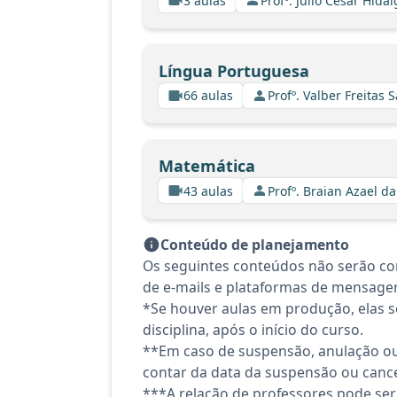
3 aulas
Profº. Julio Cesar Hida
Língua Portuguesa
66 aulas
Profº. Valber Freitas 
Matemática
43 aulas
Profº. Braian Azael da
Conteúdo de planejamento
Os seguintes conteúdos não serão co
de e-mails e plataformas de mensagen
*Se houver aulas em produção, elas se
disciplina, após o início do curso.
**Em caso de suspensão, anulação ou
contar da data da suspensão ou canc
***A relação de professores pode ser