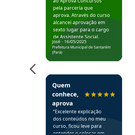
ao Aprova Concursos
pela parceria que
aprova. Através do curso
alcancei aprovação em
sexto lugar para o cargo
de Assistente Social.
José - 16/05/2025
Hoje estou atuando na
Prefeitura Municipal de Santarém
Prefeitura de Santarém.
(Pará)
Obrigado ao professores
e ao APROVA!”
Estudante Elais recomenda o Aprova Concu
Quem
conhece,
aprova
“Excelente explicação
dos conteúdos no meu
curso, ficou leve para
entender e colocar em