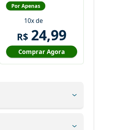
Por Apenas
10x de
24,99
R$
Comprar Agora