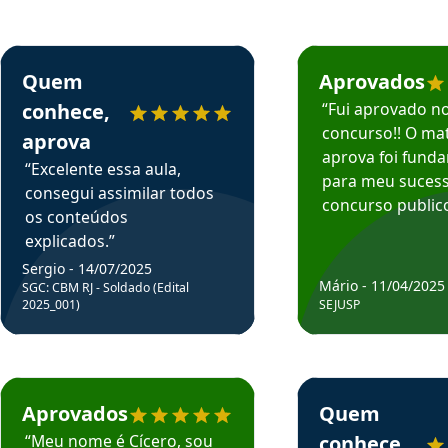
rsos em depoimento
Estudante Sergio recomenda o Aprova Concursos em depoimento
Estudante Mário reco
Quem
Aprovados
conhece,
“Fui aprovado n
concurso!! O mat
aprova
aprova foi fund
“Excelente essa aula,
para meu suces
consegui assimilar todos
concurso publico
os conteúdos
explicados.”
Sergio - 14/07/2025
Mário - 11/04/2025
SGC: CBM RJ - Soldado (Edital
2025_001)
SEJUSP
rsos em depoimento
Estudante Cicero recomenda o Aprova Concursos em depoimento
Estudante Henrique r
Aprovados
Quem
“Meu nome é Cícero, sou
conhece,