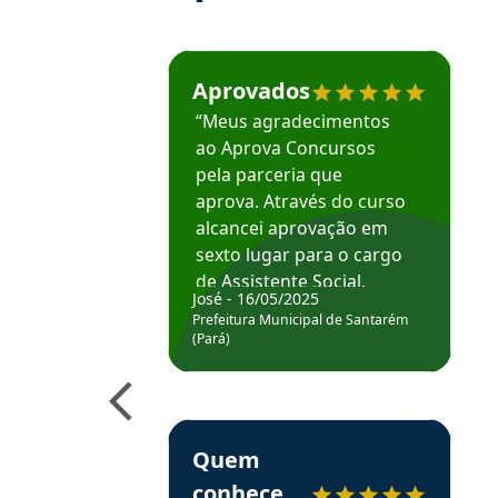
Estudante José recomenda o Aprova Concu
Aprovados
“Meus agradecimentos
ao Aprova Concursos
pela parceria que
aprova. Através do curso
alcancei aprovação em
sexto lugar para o cargo
de Assistente Social.
José - 16/05/2025
Hoje estou atuando na
Prefeitura Municipal de Santarém
Prefeitura de Santarém.
(Pará)
Obrigado ao professores
e ao APROVA!”
Estudante Elais recomenda o Aprova Concu
Quem
conhece,