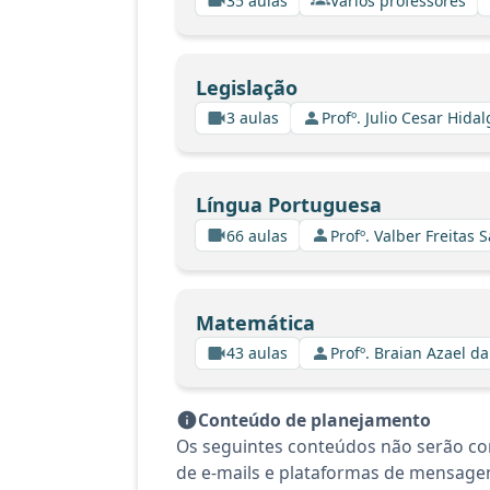
35 aulas
Vários professores
Legislação
3 aulas
Profº. Julio Cesar Hida
Língua Portuguesa
66 aulas
Profº. Valber Freitas 
Matemática
43 aulas
Profº. Braian Azael da
Conteúdo de planejamento
Os seguintes conteúdos não serão co
de e-mails e plataformas de mensagen