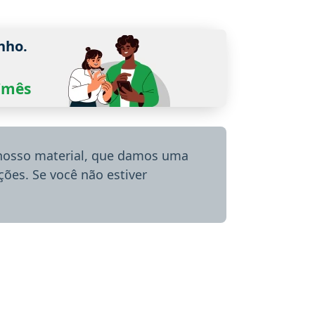
nho.
0/mês
 nosso material, que damos uma
ões. Se você não estiver