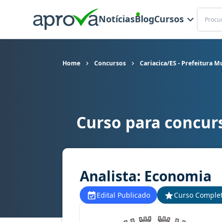
Buscar
Notícias
Blog
Cursos
Home
Concursos
Cariacica/ES - Prefeitura M
Curso para concurs
Curso para concurso Cariacica/ES - Prefeitura M
Analista: Economia
Edital Publicado
Curso Comple