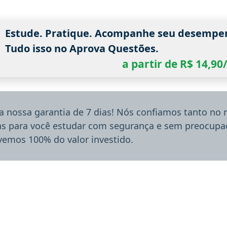
Estude. Pratique. Acompanhe seu desempe
Tudo isso no Aprova Questões.
a partir de R$ 14,9
a nossa garantia de 7 dias! Nós confiamos tanto no
ias para você estudar com segurança e sem preocupaç
lvemos 100% do valor investido.