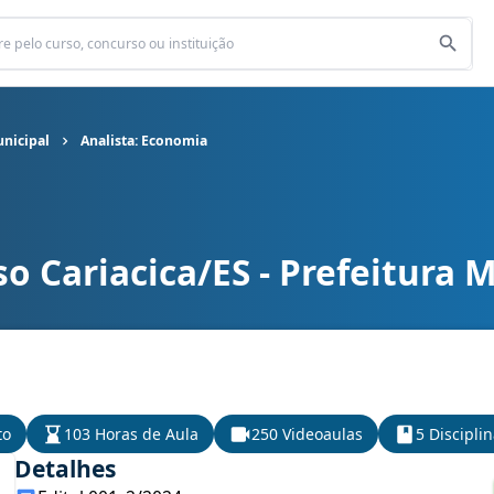
unicipal
Analista: Economia
o Cariacica/ES - Prefeitura 
unicipal cargo Analista: Economia
to
103 Horas de Aula
250 Videoaulas
5 Discipli
Detalhes