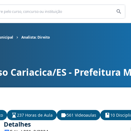
unicipal
Analista: Direito
o Cariacica/ES - Prefeitura 
nicipal cargo Analista: Direito
to
237 Horas de Aula
561 Videoaulas
10 Discipl
Detalhes