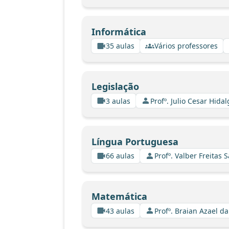
Informática
35 aulas
Vários professores
Legislação
3 aulas
Profº. Julio Cesar Hida
Língua Portuguesa
66 aulas
Profº. Valber Freitas 
Matemática
43 aulas
Profº. Braian Azael da