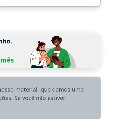
nho.
0/mês
 nosso material, que damos uma
ões. Se você não estiver