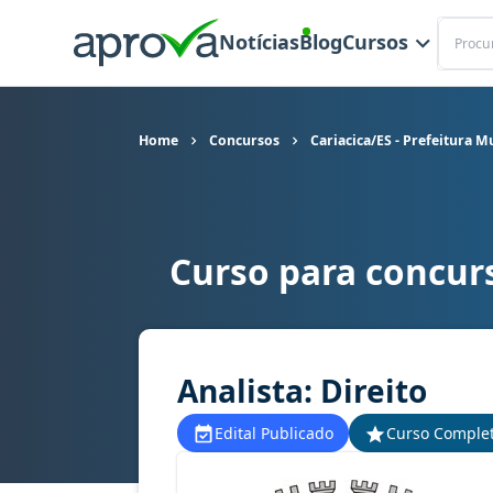
Buscar
Notícias
Blog
Cursos
Home
Concursos
Cariacica/ES - Prefeitura M
Curso para concurs
Curso para concurso Cariacica/ES - Prefeitura Mu
Analista: Direito
Edital Publicado
Curso Comple