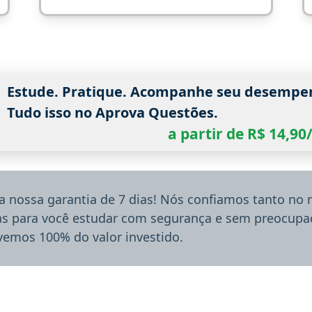
Estude. Pratique. Acompanhe seu desempe
Tudo isso no Aprova Questões.
a partir de R$ 14,9
a nossa garantia de 7 dias! Nós confiamos tanto no
ias para você estudar com segurança e sem preocupaç
lvemos 100% do valor investido.