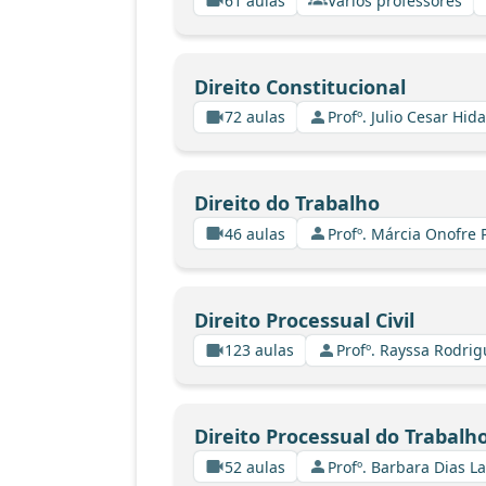
61 aulas
Vários professores
Direito Constitucional
72 aulas
Profº. Julio Cesar Hid
Direito do Trabalho
46 aulas
Profº. Márcia Onofre 
Direito Processual Civil
123 aulas
Profº. Rayssa Rodri
Direito Processual do Trabalh
52 aulas
Profº. Barbara Dias L