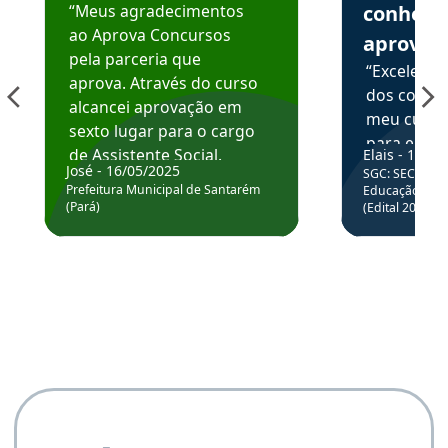
“Meus agradecimentos
conhece
ao Aprova Concursos
aprova
pela parceria que
“Excelente
aprova. Através do curso
dos conte
alcancei aprovação em
meu curso,
sexto lugar para o cargo
para enten
de Assistente Social.
Elais - 15/07
colocar em
José - 16/05/2025
SGC: SEC BA - 
Hoje estou atuando na
através da
Prefeitura Municipal de Santarém
Educação Básic
Prefeitura de Santarém.
(Pará)
(Edital 2025_0
de questõe
Obrigado ao professores
e ao APROVA!”