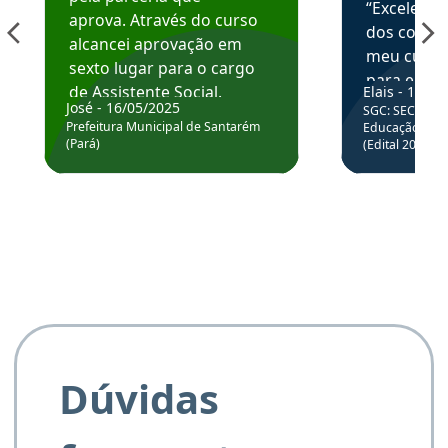
“Excelente
aprova. Através do curso
dos conte
alcancei aprovação em
meu curso,
sexto lugar para o cargo
para enten
de Assistente Social.
Elais - 15/07
colocar em
José - 16/05/2025
SGC: SEC BA - 
Hoje estou atuando na
através da
Prefeitura Municipal de Santarém
Educação Básic
Prefeitura de Santarém.
(Pará)
(Edital 2025_0
de questõe
Obrigado ao professores
e ao APROVA!”
Dúvidas