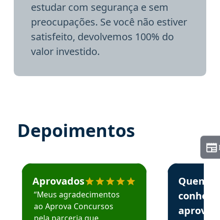
estudar com segurança e sem
preocupações. Se você não estiver
satisfeito, devolvemos 100% do
valor investido.
Depoimentos
Estudante José recomenda o Aprova Concursos em depoime
Estudante Elai
Aprovados
Quem
“Meus agradecimentos
conhece
ao Aprova Concursos
aprova
pela parceria que