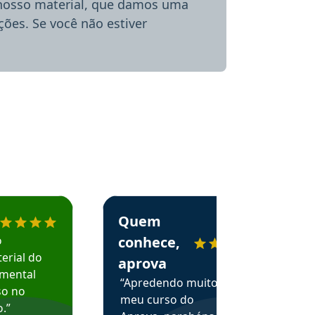
 nosso material, que damos uma
ões. Se você não estiver
menda o Aprova Concursos em depoimento
Estudante Alessandra recomenda o Aprova 
Quem
o
conhece,
erial do
aprova
amental
“Apredendo muito no
so no
meu curso do
.”