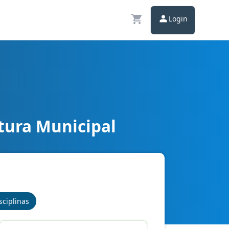
Login
tura Municipal
icos
sciplinas