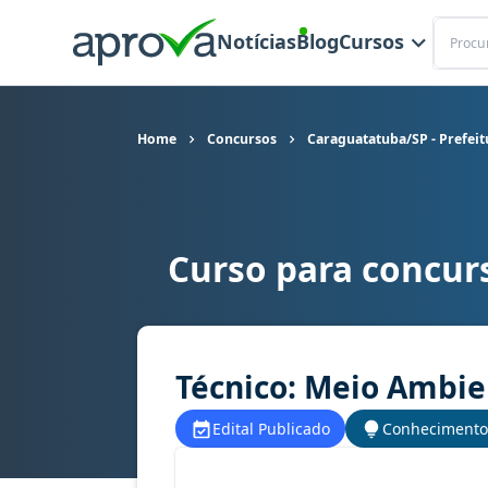
Buscar
Notícias
Blog
Cursos
Home
Concursos
Caraguatatuba/SP - Prefeit
Curso para concur
Curso para concurso Caraguatatuba/SP - Prefei
Técnico: Meio Ambie
Edital Publicado
Conhecimento