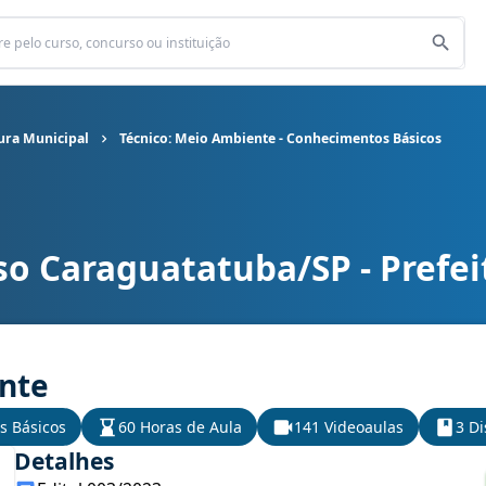
ura Municipal
Técnico: Meio Ambiente - Conhecimentos Básicos
so Caraguatatuba/SP - Prefei
tura Municipal cargo Técnico: Meio Ambiente - Conhecimentos Bás
nte
s Básicos
60 Horas de Aula
141 Videoaulas
3 Di
Detalhes