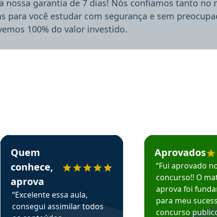
a nossa garantia de 7 dias! Nós confiamos tanto no
ias para você estudar com segurança e sem preocupaç
lvemos 100% do valor investido.
rsos em depoimento
Estudante Sergio recomenda o Aprova Concursos em depoimento
Estudante Mário reco
Quem
Aprovados
conhece,
“Fui aprovado n
concurso!! O mat
aprova
aprova foi fund
“Excelente essa aula,
para meu suces
consegui assimilar todos
concurso publico