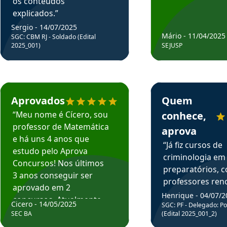
os conteúdos
explicados.”
Sergio - 14/07/2025
Mário - 11/04/2025
SGC: CBM RJ - Soldado (Edital
2025_001)
SEJUSP
rsos em depoimento
Estudante Cicero recomenda o Aprova Concursos em depoimento
Estudante Henrique r
Aprovados
Quem
“Meu nome é Cícero, sou
conhece,
professor de Matemática
aprova
e há uns 4 anos que
“Já fiz cursos de
estudo pelo Aprova
criminologia em
Concursos! Nos últimos
preparatórios, 
3 anos conseguir ser
professores re
aprovado em 2
fiz curso em pós
Henrique - 04/07/2
concursos. Atualmente,
Cicero - 14/05/2025
graduação. Poré
SGC: PF - Delegado: Pol
estou atuando como
SEC BA
(Edital 2025_001_2)
Professor do Apr
professor de Matemática