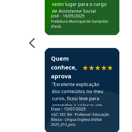
sexto lugar para o cargo
de Assistente Social.
José - 16/05/2025
Hoje estou atuando na
Prefeitura Municipal de Santarém
Prefeitura de Santarém.
(Pará)
Obrigado ao professores
e ao APROVA!”
Estudante Elais recomenda o Aprova Concu
Quem
conhece,
aprova
“Excelente explicação
dos conteúdos no meu
curso, ficou leve para
entender e colocar em
Elais - 15/07/2025
prática através da
SGC: SEC BA - Professor: Educação
resolução de questões.”
Básica - Língua Inglesa (Edital
2025_013_pss)