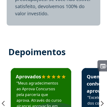
satisfeito, devolvemos 100% do
valor investido.
Depoimentos
Estudante José recomenda o Aprova Concursos em depoime
Estudante Elai
Aprovados
Quem
“Meus agradecimentos
conhece
ao Aprova Concursos
aprova
pela parceria que
“Excelente
aprova. Através do curso
dos conte
alcancei aprovação em