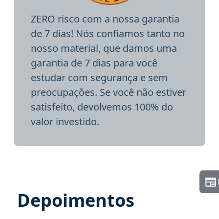
ZERO risco com a nossa garantia
de 7 dias! Nós confiamos tanto no
nosso material, que damos uma
garantia de 7 dias para você
estudar com segurança e sem
preocupações. Se você não estiver
satisfeito, devolvemos 100% do
valor investido.
Depoimentos