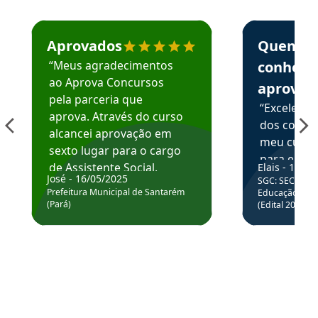
Estudante José recomenda o Aprova Concursos em depoime
Estudante Elai
Aprovados
Quem
“Meus agradecimentos
conhece
ao Aprova Concursos
aprova
pela parceria que
“Excelente
aprova. Através do curso
dos conte
alcancei aprovação em
meu curso,
sexto lugar para o cargo
para enten
de Assistente Social.
Elais - 15/07
colocar em
José - 16/05/2025
SGC: SEC BA - 
Hoje estou atuando na
através da
Prefeitura Municipal de Santarém
Educação Básic
Prefeitura de Santarém.
(Pará)
(Edital 2025_0
de questõe
Obrigado ao professores
e ao APROVA!”