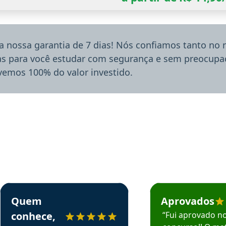
a nossa garantia de 7 dias! Nós confiamos tanto no
ias para você estudar com segurança e sem preocupaç
lvemos 100% do valor investido.
rsos em depoimento
Estudante Sergio recomenda o Aprova Concursos em depoimento
Estudante Mário reco
Quem
Aprovados
conhece,
“Fui aprovado n