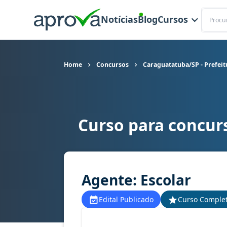
Buscar
Notícias
Blog
Cursos
Home
Concursos
Caraguatatuba/SP - Prefeit
Curso para concur
Curso para concurso Caraguatatuba/SP - Prefeit
Agente: Escolar
Edital Publicado
Curso Comple