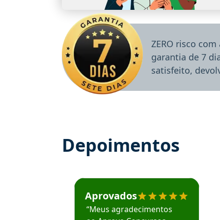
ZERO risco com 
garantia de 7 d
satisfeito, devo
Depoimentos
Estudante José recomenda o Aprova Concu
Aprovados
“Meus agradecimentos