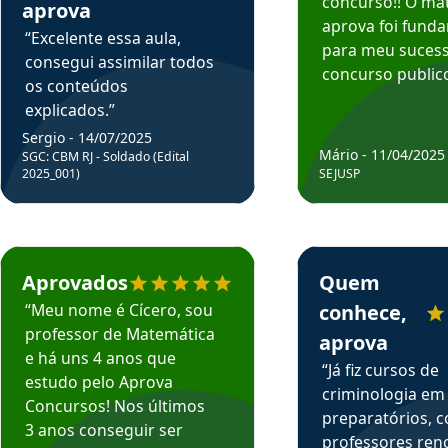
concurso!! O mat
aprova
aprova foi fund
“Excelente essa aula,
para meu suces
consegui assimilar todos
concurso publico
os conteúdos
explicados.”
Sergio - 14/07/2025
Mário - 11/04/2025
SGC: CBM RJ - Soldado (Edital
2025_001)
SEJUSP
rsos em depoimento
Estudante Cicero recomenda o Aprova Concursos em depoimento
Estudante Henrique r
Aprovados
Quem
“Meu nome é Cícero, sou
conhece,
professor de Matemática
aprova
e há uns 4 anos que
“Já fiz cursos de
estudo pelo Aprova
criminologia em
Concursos! Nos últimos
preparatórios, 
3 anos conseguir ser
professores re