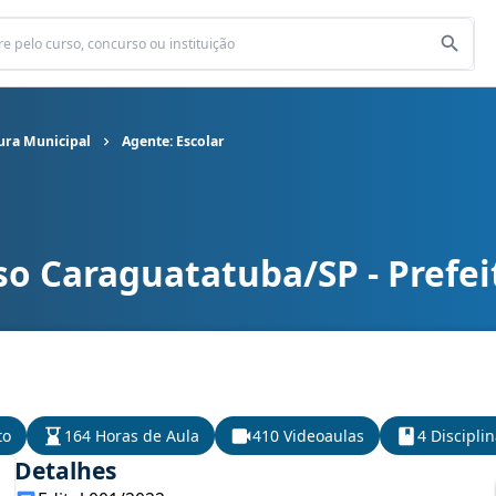
ura Municipal
Agente: Escolar
so Caraguatatuba/SP - Prefei
ura Municipal cargo Agente: Escolar
to
164 Horas de Aula
410 Videoaulas
4 Discipli
Detalhes