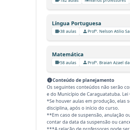
182 aulas
Vários professores
Língua Portuguesa
38 aulas
Profº. Nelson Atilio Sa
Matemática
58 aulas
Profº. Braian Azael da
Conteúdo de planejamento
Os seguintes conteúdos não serão con
e do Município de Caraguatatuba. Lei
*Se houver aulas em produção, elas se
disciplina, após o início do curso.
**Em caso de suspensão, anulação ou
contar da data da suspensão ou canc
***A relação de professores pode ser