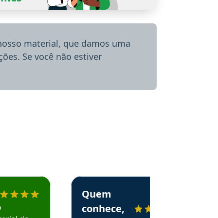
 nosso material, que damos uma
ões. Se você não estiver
menda o Aprova Concursos em depoimento
Estudante Alessandra recomenda o Aprova 
Quem
o
conhece,