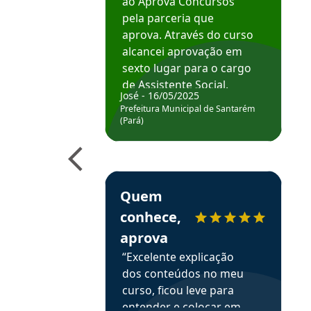
ao Aprova Concursos
pela parceria que
aprova. Através do curso
alcancei aprovação em
sexto lugar para o cargo
de Assistente Social.
José - 16/05/2025
Hoje estou atuando na
Prefeitura Municipal de Santarém
Prefeitura de Santarém.
(Pará)
Obrigado ao professores
e ao APROVA!”
Estudante Elais recomenda o Aprova Concu
Quem
conhece,
aprova
“Excelente explicação
dos conteúdos no meu
curso, ficou leve para
entender e colocar em