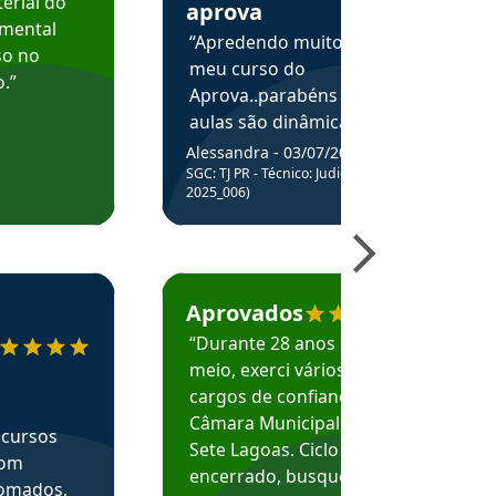
erial do
aprova
amental
“Apredendo muito no
so no
meu curso do
.”
Aprova..parabéns pelas
aulas são dinâmicas e
me ajudam a entender
Alessandra - 03/07/2025
melhor os assuntos.”
SGC: TJ PR - Técnico: Judiciário (Edital
2025_006)
ecomenda o Aprova Concursos em depoimento
Estudante Caio recomenda o Aprova Concur
Aprovados
“Durante 28 anos e
meio, exerci vários
cargos de confiança na
Câmara Municipal de
 cursos
Sete Lagoas. Ciclo
com
encerrado, busquei
nomados,