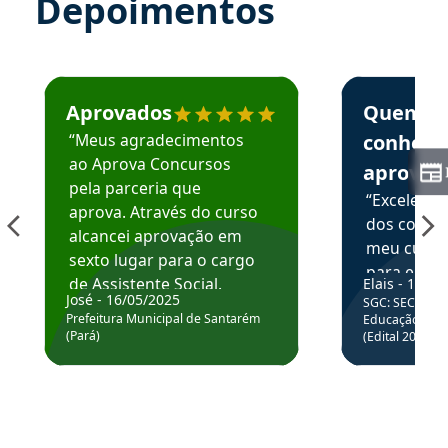
Depoimentos
Estudante José recomenda o Aprova Concursos em depoime
Estudante Elai
Aprovados
Quem
“Meus agradecimentos
conhece
ao Aprova Concursos
aprova
pela parceria que
“Excelente
aprova. Através do curso
dos conte
alcancei aprovação em
meu curso,
sexto lugar para o cargo
para enten
de Assistente Social.
Elais - 15/07
colocar em
José - 16/05/2025
SGC: SEC BA - 
Hoje estou atuando na
através da
Prefeitura Municipal de Santarém
Educação Básic
Prefeitura de Santarém.
(Pará)
(Edital 2025_0
de questõe
Obrigado ao professores
e ao APROVA!”