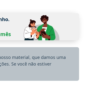
nho.
0/mês
 nosso material, que damos uma
ões. Se você não estiver