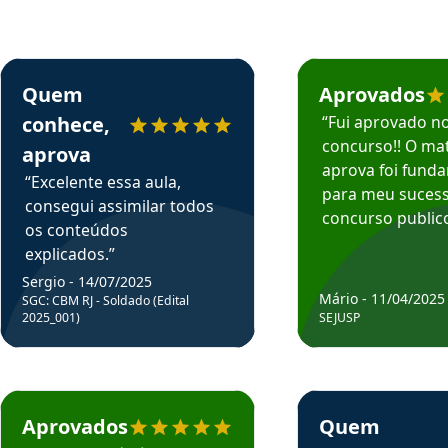
rsos em depoimento
Estudante Sergio recomenda o Aprova Concursos em depoimento
Estudante Mário reco
Quem
Aprovados
conhece,
“Fui aprovado n
concurso!! O mat
aprova
aprova foi fund
“Excelente essa aula,
para meu suces
consegui assimilar todos
concurso publico
os conteúdos
explicados.”
Sergio - 14/07/2025
Mário - 11/04/2025
SGC: CBM RJ - Soldado (Edital
2025_001)
SEJUSP
rsos em depoimento
Estudante Cicero recomenda o Aprova Concursos em depoimento
Estudante Henrique r
Aprovados
Quem