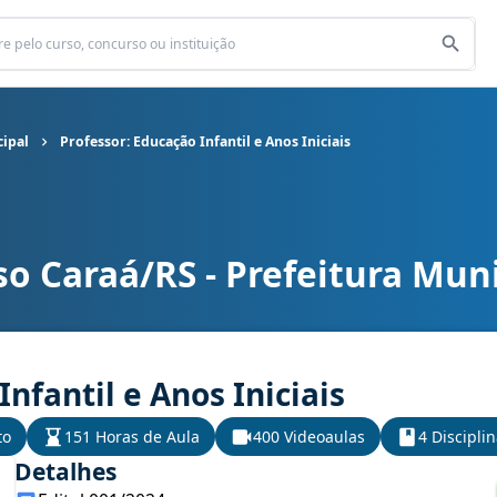
cipal
Professor: Educação Infantil e Anos Iniciais
o Caraá/RS - Prefeitura Muni
ipal cargo Professor: Educação Infantil e Anos Iniciais
nfantil e Anos Iniciais
to
151 Horas de Aula
400 Videoaulas
4 Discipli
Detalhes