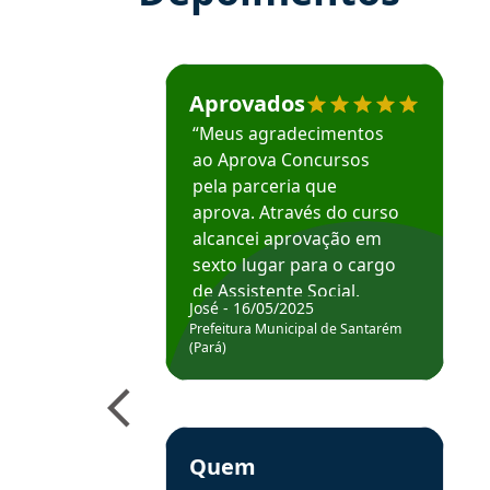
Estudante José recomenda o Aprova Concu
Aprovados
“Meus agradecimentos
ao Aprova Concursos
pela parceria que
aprova. Através do curso
alcancei aprovação em
sexto lugar para o cargo
de Assistente Social.
José - 16/05/2025
Hoje estou atuando na
Prefeitura Municipal de Santarém
Prefeitura de Santarém.
(Pará)
Obrigado ao professores
e ao APROVA!”
Estudante Elais recomenda o Aprova Concu
Quem