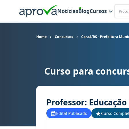
Buscar
Notícias
Blog
Cursos
Home
Concursos
Caraá/RS - Prefeitura Muni
Curso para concurs
Curso para concurso Caraá/RS - Prefeitura Munic
Professor: Educação I
Edital Publicado
Curso Comple