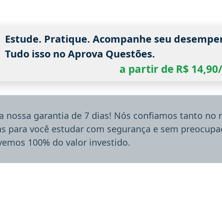
Estude. Pratique. Acompanhe seu desempe
Tudo isso no Aprova Questões.
a partir de R$ 14,9
a nossa garantia de 7 dias! Nós confiamos tanto no
ias para você estudar com segurança e sem preocupaç
lvemos 100% do valor investido.