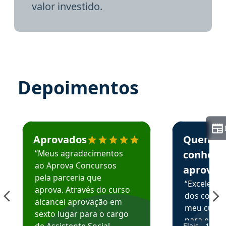
valor investido.
Depoimentos
Estudante José recomenda o Aprova Concursos em depoime
Estudante Elai
Aprovados
Quem
“Meus agradecimentos
conhece
ao Aprova Concursos
aprova
pela parceria que
“Excelente
aprova. Através do curso
dos conte
alcancei aprovação em
meu curso,
sexto lugar para o cargo
para enten
de Assistente Social.
Elais - 15/07