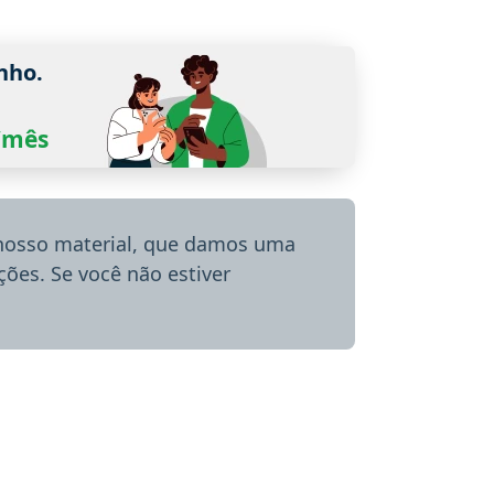
nho.
0/mês
 nosso material, que damos uma
ões. Se você não estiver