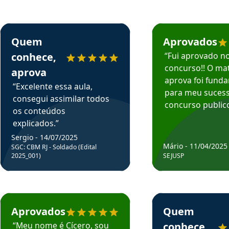
rsos em depoimento
Estudante Sergio recomenda o Aprova Concursos em depoimento
Estudante Mário reco
Quem
Aprovados
conhece,
“Fui aprovado n
concurso!! O mat
aprova
aprova foi fund
“Excelente essa aula,
para meu suces
consegui assimilar todos
concurso publico
os conteúdos
explicados.”
Sergio - 14/07/2025
Mário - 11/04/2025
SGC: CBM RJ - Soldado (Edital
2025_001)
SEJUSP
rsos em depoimento
Estudante Cicero recomenda o Aprova Concursos em depoimento
Estudante Henrique r
Aprovados
Quem
“Meu nome é Cícero, sou
conhece,