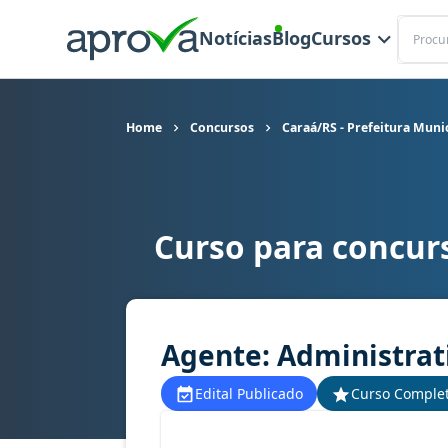
Buscar
Notícias
Blog
Cursos
Home
Concursos
Caraá/RS - Prefeitura Muni
Curso para concurs
Curso para concurso Caraá/RS - Prefeitura Muni
Agente: Administrat
Edital Publicado
Curso Comple