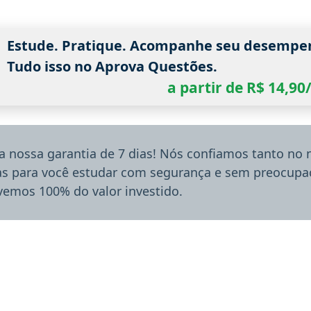
Estude. Pratique. Acompanhe seu desempe
Tudo isso no Aprova Questões.
a partir de R$ 14,9
a nossa garantia de 7 dias! Nós confiamos tanto no
ias para você estudar com segurança e sem preocupaç
lvemos 100% do valor investido.