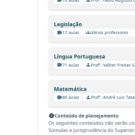
10 aulas
Profº. Fabio Augusto 
Legislação
17 aulas
Vários professores
Língua Portuguesa
71 aulas
Profº. Valber Freitas 
Matemática
80 aulas
Profº. André Luis Tata
Conteúdo de planejamento
Os seguintes conteúdos não serão con
Súmulas e jurisprudência do Superior 