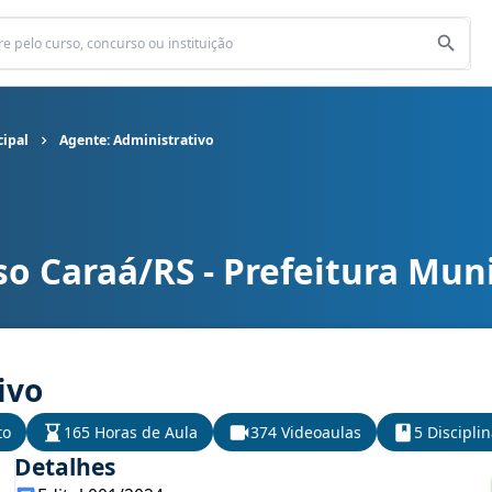
cipal
Agente: Administrativo
o Caraá/RS - Prefeitura Muni
cipal cargo Agente: Administrativo
ivo
to
165 Horas de Aula
374 Videoaulas
5 Discipli
Detalhes