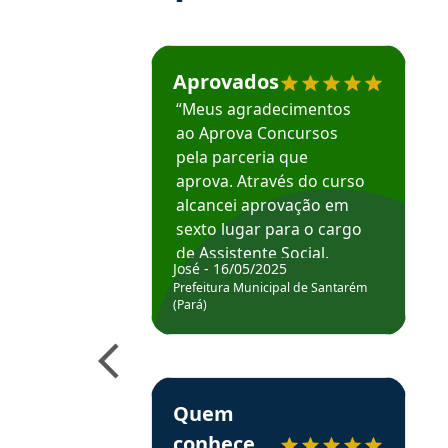
Estudante José recomenda o Aprova Concu
Aprovados
“Meus agradecimentos
ao Aprova Concursos
pela parceria que
aprova. Através do curso
alcancei aprovação em
sexto lugar para o cargo
de Assistente Social.
José - 16/05/2025
Hoje estou atuando na
Prefeitura Municipal de Santarém
Prefeitura de Santarém.
(Pará)
Obrigado ao professores
e ao APROVA!”
Estudante Elais recomenda o Aprova Concu
Quem
conhece,