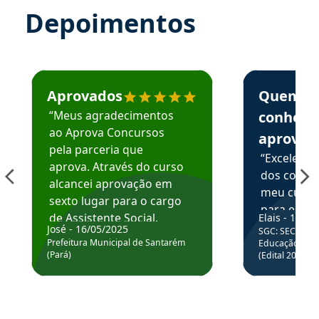
Depoimentos
Estudante José recomenda o Aprova Concursos em depoime
Estudante Elai
Aprovados
Quem
“Meus agradecimentos
conhece
ao Aprova Concursos
aprova
pela parceria que
“Excelente
aprova. Através do curso
dos conte
alcancei aprovação em
meu curso,
sexto lugar para o cargo
para enten
de Assistente Social.
Elais - 15/07
colocar em
José - 16/05/2025
SGC: SEC BA - 
Hoje estou atuando na
através da
Prefeitura Municipal de Santarém
Educação Básic
Prefeitura de Santarém.
(Pará)
(Edital 2025_0
de questõe
Obrigado ao professores
e ao APROVA!”