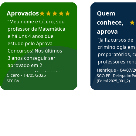
rsos em depoimento
Estudante Cicero recomenda o Aprova Concursos em depoimento
Estudante Henrique r
Aprovados
Quem
“Meu nome é Cícero, sou
conhece,
professor de Matemática
aprova
e há uns 4 anos que
“Já fiz cursos de
estudo pelo Aprova
criminologia em
Concursos! Nos últimos
preparatórios, 
3 anos conseguir ser
professores re
aprovado em 2
fiz curso em pós
Henrique - 04/07/2
concursos. Atualmente,
Cicero - 14/05/2025
graduação. Poré
SGC: PF - Delegado: Pol
estou atuando como
SEC BA
(Edital 2025_001_2)
Professor do Apr
professor de Matemática
sem dúvida, o m
do Estado da Bahia que
todos na discipl
fui aprovado estudando
Criminologia! Ex
com o Aprova.”
didática e objeti
Parabéns a todo