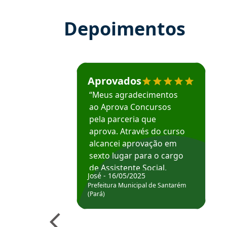
Depoimentos
Estudante José recomenda o Aprova Concu
Aprovados
“Meus agradecimentos
ao Aprova Concursos
pela parceria que
aprova. Através do curso
alcancei aprovação em
sexto lugar para o cargo
de Assistente Social.
José - 16/05/2025
Hoje estou atuando na
Prefeitura Municipal de Santarém
Prefeitura de Santarém.
(Pará)
Obrigado ao professores
e ao APROVA!”