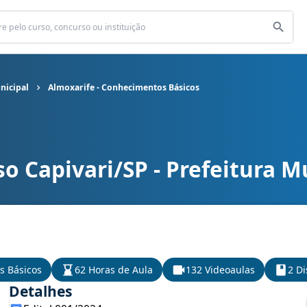
nicipal
Almoxarife - Conhecimentos Básicos
o Capivari/SP - Prefeitura M
unicipal cargo Almoxarife - Conhecimentos Básicos
s Básicos
62 Horas de Aula
132 Videoaulas
2 Di
Detalhes