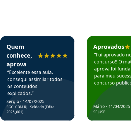
rsos em depoimento
Estudante Sergio recomenda o Aprova Concursos em depoimento
Estudante Mário reco
Quem
Aprovados
conhece,
“Fui aprovado n
concurso!! O mat
aprova
aprova foi fund
“Excelente essa aula,
para meu suces
consegui assimilar todos
concurso publico
os conteúdos
explicados.”
Sergio - 14/07/2025
Mário - 11/04/2025
SGC: CBM RJ - Soldado (Edital
2025_001)
SEJUSP