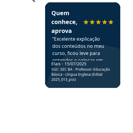
Estudante Elais recomenda o Aprova Concu
Quem
conhece,
aprova
“Excelente explicação
dos conteúdos no meu
curso, ficou leve para
entender e colocar em
Elais - 15/07/2025
prática através da
SGC: SEC BA - Professor: Educação
resolução de questões.”
Básica - Língua Inglesa (Edital
2025_013_pss)