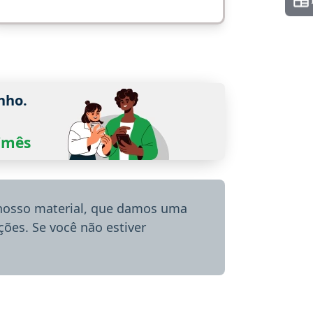
nho.
0/mês
 nosso material, que damos uma
ões. Se você não estiver