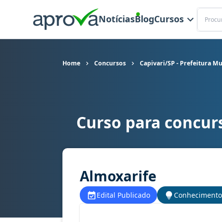
Buscar
Notícias
Blog
Cursos
Home
Concursos
Capivari/SP - Prefeitura Mu
Curso para concurs
Curso para concurso Capivari/SP - Prefeitura M
Almoxarife
Edital Publicado
Conhecimento