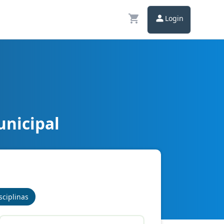
Login
unicipal
sciplinas