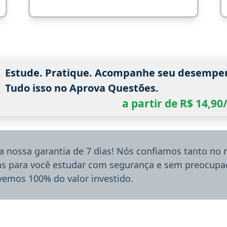
Estude. Pratique. Acompanhe seu desempe
Tudo isso no Aprova Questões.
a partir de R$ 14,9
a nossa garantia de 7 dias! Nós confiamos tanto no
ias para você estudar com segurança e sem preocupaç
lvemos 100% do valor investido.