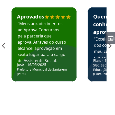
Estudante José recomenda o Aprova Concursos em depoime
Estudante Elai
Aprovados
Quem
“Meus agradecimentos
conhece
ao Aprova Concursos
aprova
pela parceria que
“Excelente
aprova. Através do curso
dos conte
alcancei aprovação em
meu curso,
sexto lugar para o cargo
para enten
de Assistente Social.
Elais - 15/07
colocar em
José - 16/05/2025
SGC: SEC BA - 
Hoje estou atuando na
através da
Prefeitura Municipal de Santarém
Educação Básic
Prefeitura de Santarém.
(Pará)
(Edital 2025_0
de questõe
Obrigado ao professores
e ao APROVA!”