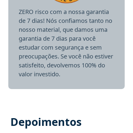
ZERO risco com a nossa garantia
de 7 dias! Nós confiamos tanto no
nosso material, que damos uma
garantia de 7 dias para você
estudar com segurança e sem
preocupações. Se você não estiver
satisfeito, devolvemos 100% do
valor investido.
Depoimentos