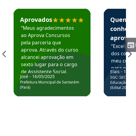
Estudante José recomenda o Aprova Concursos em depoime
Estudante Elai
Aprovados
Quem
“Meus agradecimentos
conhece
ao Aprova Concursos
aprova
pela parceria que
“Excelente
aprova. Através do curso
dos conte
alcancei aprovação em
meu curso,
sexto lugar para o cargo
para enten
de Assistente Social.
Elais - 15/07
colocar em
José - 16/05/2025
SGC: SEC BA - 
Hoje estou atuando na
através da
Prefeitura Municipal de Santarém
Educação Básic
Prefeitura de Santarém.
(Pará)
(Edital 2025_0
de questõe
Obrigado ao professores
e ao APROVA!”