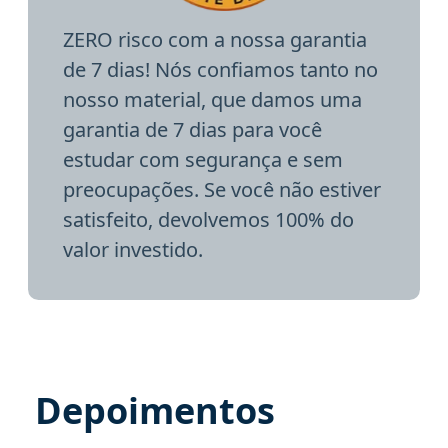
ZERO risco com a nossa garantia
de 7 dias! Nós confiamos tanto no
nosso material, que damos uma
garantia de 7 dias para você
estudar com segurança e sem
preocupações. Se você não estiver
satisfeito, devolvemos 100% do
valor investido.
Depoimentos