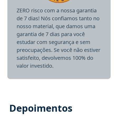
ZERO risco com a nossa garantia
de 7 dias! Nós confiamos tanto no
nosso material, que damos uma
garantia de 7 dias para você
estudar com segurança e sem
preocupações. Se você não estiver
satisfeito, devolvemos 100% do
valor investido.
Depoimentos