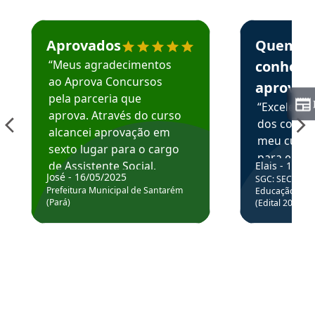
Estudante José recomenda o Aprova Concursos em depoime
Estudante Elai
Aprovados
Quem
“Meus agradecimentos
conhece
ao Aprova Concursos
aprova
pela parceria que
“Excelente
aprova. Através do curso
dos conte
alcancei aprovação em
meu curso,
sexto lugar para o cargo
para enten
de Assistente Social.
Elais - 15/07
colocar em
José - 16/05/2025
SGC: SEC BA - 
Hoje estou atuando na
através da
Prefeitura Municipal de Santarém
Educação Básic
Prefeitura de Santarém.
(Pará)
(Edital 2025_0
de questõe
Obrigado ao professores
e ao APROVA!”