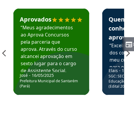
Estudante José recomenda o Aprova Concursos em depoime
Estudante Elai
Aprovados
Quem
“Meus agradecimentos
conhece
ao Aprova Concursos
aprova
pela parceria que
“Excelente
aprova. Através do curso
dos conte
alcancei aprovação em
meu curso,
sexto lugar para o cargo
para enten
de Assistente Social.
Elais - 15/07
colocar em
José - 16/05/2025
SGC: SEC BA - 
Hoje estou atuando na
através da
Prefeitura Municipal de Santarém
Educação Básic
Prefeitura de Santarém.
(Pará)
(Edital 2025_0
de questõe
Obrigado ao professores
e ao APROVA!”