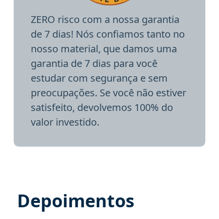
ZERO risco com a nossa garantia
de 7 dias! Nós confiamos tanto no
nosso material, que damos uma
garantia de 7 dias para você
estudar com segurança e sem
preocupações. Se você não estiver
satisfeito, devolvemos 100% do
valor investido.
Depoimentos