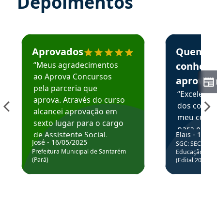
Depoimentos
Estudante José recomenda o Aprova Concursos em depoime
Estudante Elai
Aprovados
Quem
“Meus agradecimentos
conhece
ao Aprova Concursos
aprova
pela parceria que
“Excelente
aprova. Através do curso
dos conte
alcancei aprovação em
meu curso,
sexto lugar para o cargo
para enten
de Assistente Social.
Elais - 15/07
colocar em
José - 16/05/2025
SGC: SEC BA - 
Hoje estou atuando na
através da
Prefeitura Municipal de Santarém
Educação Básic
Prefeitura de Santarém.
(Pará)
(Edital 2025_0
de questõe
Obrigado ao professores
e ao APROVA!”