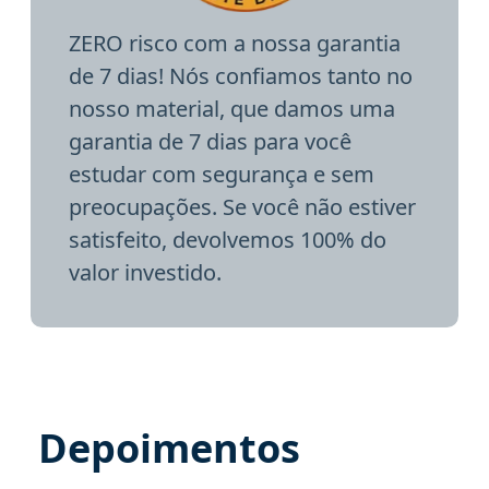
ZERO risco com a nossa garantia
de 7 dias! Nós confiamos tanto no
nosso material, que damos uma
garantia de 7 dias para você
estudar com segurança e sem
preocupações. Se você não estiver
satisfeito, devolvemos 100% do
valor investido.
Depoimentos