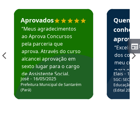
Estudante José recomenda o Aprova Concursos em depoime
Estudante Elai
Aprovados
Quem
“Meus agradecimentos
conhece
ao Aprova Concursos
aprova
pela parceria que
“Excelente
aprova. Através do curso
dos conte
alcancei aprovação em
meu curso,
sexto lugar para o cargo
para enten
de Assistente Social.
Elais - 15/07
colocar em
José - 16/05/2025
SGC: SEC BA - 
Hoje estou atuando na
através da
Prefeitura Municipal de Santarém
Educação Básic
Prefeitura de Santarém.
(Pará)
(Edital 2025_0
de questõe
Obrigado ao professores
e ao APROVA!”