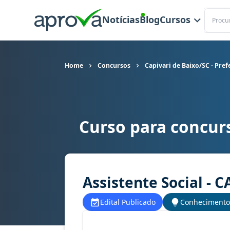
Buscar
Notícias
Blog
Cursos
Home
Concursos
Capivari de Baixo/SC - Pref
Curso para concurs
Curso para concurso Capivari de Baixo/SC - Pref
Assistente Social - C
Edital Publicado
Conhecimento