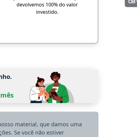
devolvemos 100% do valor
investido.
nho.
0/mês
 nosso material, que damos uma
ões. Se você não estiver