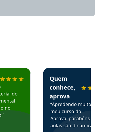
menda o Aprova Concursos em depoimento
Estudante Alessandra recomenda o Aprova 
Quem
o
conhece,
erial do
aprova
amental
“Apredendo muito no
so no
meu curso do
.”
Aprova..parabéns pelas
aulas são dinâmicas e