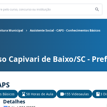
eitura Municipal
Assistente Social - CAPS - Conhecimentos Básicos
o Capivari de Baixo/SC - Pre
eitura Municipal cargo Assistente Social - CAPS - Conhecimentos B
APS
s Básicos
58 Horas de Aula
155 Videoaulas
3 Di
Detalhes