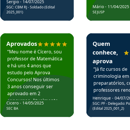
Sergio - 14/07/2025
Mário - 11/04/2025
SGC: CBM RJ - Soldado (Edital
2025_001)
SEJUSP
rsos em depoimento
Estudante Cicero recomenda o Aprova Concursos em depoimento
Estudante Henrique r
Aprovados
Quem
“Meu nome é Cícero, sou
conhece,
professor de Matemática
aprova
e há uns 4 anos que
“Já fiz cursos de
estudo pelo Aprova
criminologia em
Concursos! Nos últimos
preparatórios, 
3 anos conseguir ser
professores re
aprovado em 2
fiz curso em pós
Henrique - 04/07/2
concursos. Atualmente,
Cicero - 14/05/2025
graduação. Poré
SGC: PF - Delegado: Pol
estou atuando como
SEC BA
(Edital 2025_001_2)
Professor do Apr
professor de Matemática
sem dúvida, o m
do Estado da Bahia que
todos na discipl
fui aprovado estudando