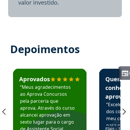
valor investido.
Depoimentos
Estudante José recomenda o Aprova Concursos em depoime
Estudante Elai
Aprovados
Quem
“Meus agradecimentos
conhece
ao Aprova Concursos
aprova
pela parceria que
“Excelente
aprova. Através do curso
dos conte
alcancei aprovação em
meu curso,
sexto lugar para o cargo
para enten
de Assistente Social.
Elais - 15/07