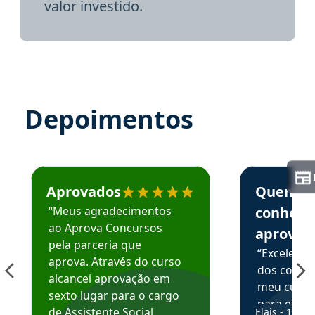
valor investido.
Depoimentos
Estudante José recomenda o Aprova Concursos em depoime
Estudante Elai
Aprovados
Quem
“Meus agradecimentos
conhece
ao Aprova Concursos
aprova
pela parceria que
“Excelente
aprova. Através do curso
dos conte
alcancei aprovação em
meu curso,
sexto lugar para o cargo
para enten
de Assistente Social.
Elais - 15/07