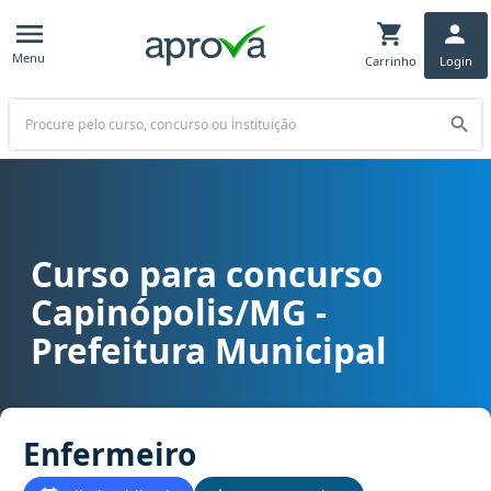
Menu
Carrinho
Login
Buscar
Curso para concurso
Curso para concurso Capinópolis/MG - Prefeitura Municipal cargo
Capinópolis/MG -
Prefeitura Municipal
Enfermeiro