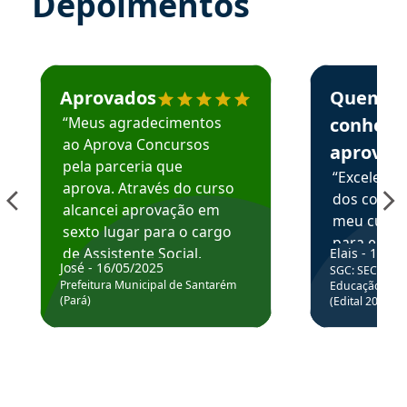
Depoimentos
Estudante José recomenda o Aprova Concursos em depoime
Estudante Elai
Aprovados
Quem
“Meus agradecimentos
conhece
ao Aprova Concursos
aprova
pela parceria que
“Excelente
aprova. Através do curso
dos conte
alcancei aprovação em
meu curso,
sexto lugar para o cargo
para enten
de Assistente Social.
Elais - 15/07
colocar em
José - 16/05/2025
SGC: SEC BA - 
Hoje estou atuando na
através da
Prefeitura Municipal de Santarém
Educação Básic
Prefeitura de Santarém.
(Pará)
(Edital 2025_0
de questõe
Obrigado ao professores
e ao APROVA!”