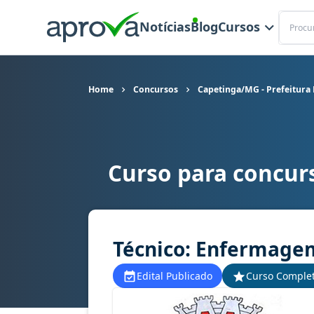
Buscar
Notícias
Blog
Cursos
Home
Concursos
Capetinga/MG - Prefeitura
Curso para concur
Curso para concurso Capetinga/MG - Prefeitura
Técnico: Enfermagem
Edital Publicado
Curso Comple