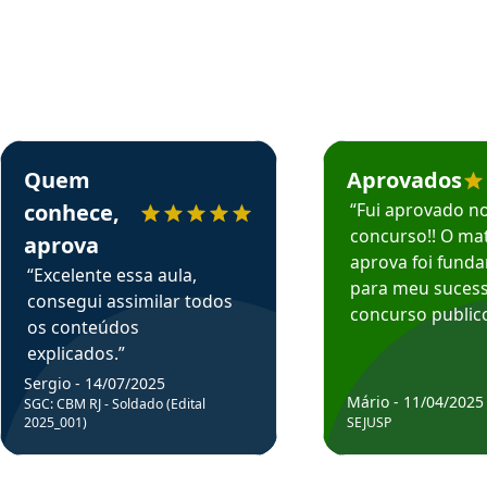
rsos em depoimento
Estudante Sergio recomenda o Aprova Concursos em depoimento
Estudante Mário reco
Quem
Aprovados
conhece,
“Fui aprovado n
concurso!! O mat
aprova
aprova foi fund
“Excelente essa aula,
para meu suces
consegui assimilar todos
concurso publico
os conteúdos
explicados.”
Sergio - 14/07/2025
Mário - 11/04/2025
SGC: CBM RJ - Soldado (Edital
2025_001)
SEJUSP