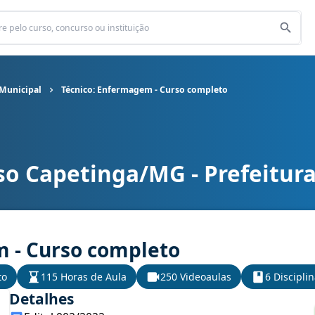
 Municipal
Técnico: Enfermagem - Curso completo
so Capetinga/MG - Prefeitur
 Municipal cargo Técnico: Enfermagem - Curso completo
 - Curso completo
to
115 Horas de Aula
250 Videoaulas
6 Discipli
Detalhes