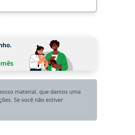
nho.
0/mês
 nosso material, que damos uma
ões. Se você não estiver