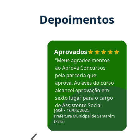
Depoimentos
Estudante José recomenda o Aprova Concu
Aprovados
“Meus agradecimentos
ao Aprova Concursos
pela parceria que
aprova. Através do curso
alcancei aprovação em
sexto lugar para o cargo
de Assistente Social.
José - 16/05/2025
Hoje estou atuando na
Prefeitura Municipal de Santarém
Prefeitura de Santarém.
(Pará)
Obrigado ao professores
e ao APROVA!”