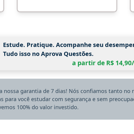
Estude. Pratique. Acompanhe seu desempe
Tudo isso no Aprova Questões.
a partir de R$ 14,9
a nossa garantia de 7 dias! Nós confiamos tanto no
ias para você estudar com segurança e sem preocupaç
lvemos 100% do valor investido.