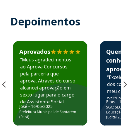
Depoimentos
Estudante José recomenda o Aprova Concursos em depoime
Estudante Elai
Aprovados
Quem
“Meus agradecimentos
conhece
ao Aprova Concursos
aprova
pela parceria que
“Excelente
aprova. Através do curso
dos conte
alcancei aprovação em
meu curso,
sexto lugar para o cargo
para enten
de Assistente Social.
Elais - 15/07
colocar em
José - 16/05/2025
SGC: SEC BA - 
Hoje estou atuando na
através da
Prefeitura Municipal de Santarém
Educação Básic
Prefeitura de Santarém.
(Pará)
(Edital 2025_0
de questõe
Obrigado ao professores
e ao APROVA!”