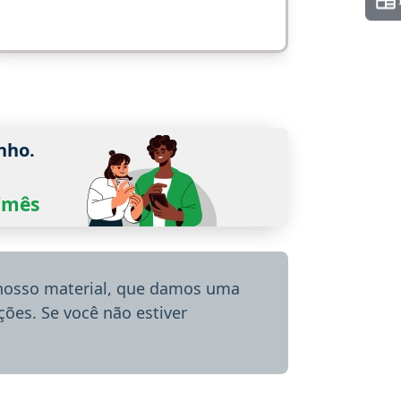
nho.
0/mês
 nosso material, que damos uma
ões. Se você não estiver