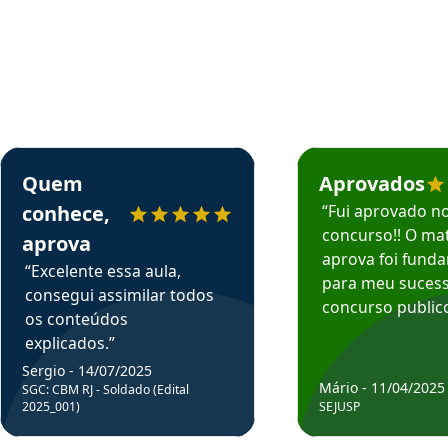
rsos em depoimento
Estudante Sergio recomenda o Aprova Concursos em depoimento
Estudante Mário reco
Quem
Aprovados
conhece,
“Fui aprovado n
concurso!! O mat
aprova
aprova foi fund
“Excelente essa aula,
para meu suces
consegui assimilar todos
concurso publico
os conteúdos
explicados.”
Sergio - 14/07/2025
Mário - 11/04/2025
SGC: CBM RJ - Soldado (Edital
2025_001)
SEJUSP