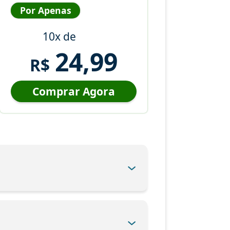
Por Apenas
10x de
24,99
R$
Comprar Agora