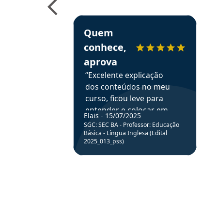
e ao APROVA!”
Estudante Elais recomenda o Aprova Concu
Quem
conhece,
aprova
“Excelente explicação
dos conteúdos no meu
curso, ficou leve para
entender e colocar em
Elais - 15/07/2025
prática através da
SGC: SEC BA - Professor: Educação
resolução de questões.”
Básica - Língua Inglesa (Edital
2025_013_pss)