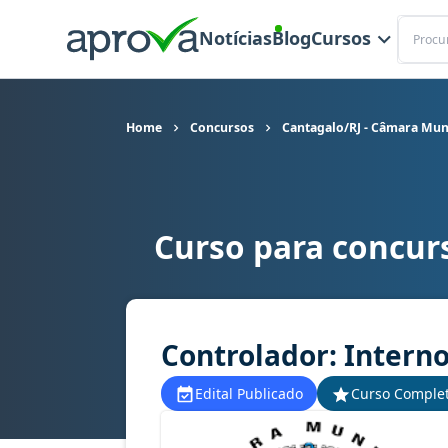
Buscar
Notícias
Blog
Cursos
Home
Concursos
Cantagalo/RJ - Câmara Mun
Curso para concur
Curso para concurso Cantagalo/RJ - Câmara Mun
Controlador: Intern
Edital Publicado
Curso Comple