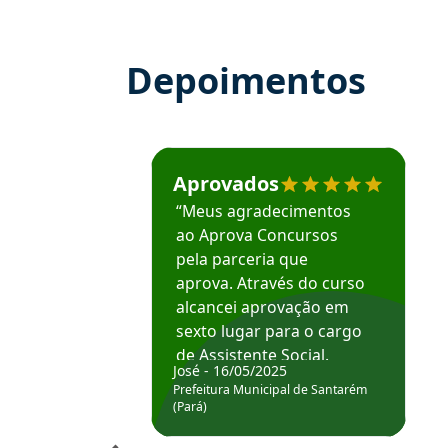
Depoimentos
Estudante José recomenda o Aprova Concu
Aprovados
“Meus agradecimentos
ao Aprova Concursos
pela parceria que
aprova. Através do curso
alcancei aprovação em
sexto lugar para o cargo
de Assistente Social.
José - 16/05/2025
Hoje estou atuando na
Prefeitura Municipal de Santarém
Prefeitura de Santarém.
(Pará)
Obrigado ao professores