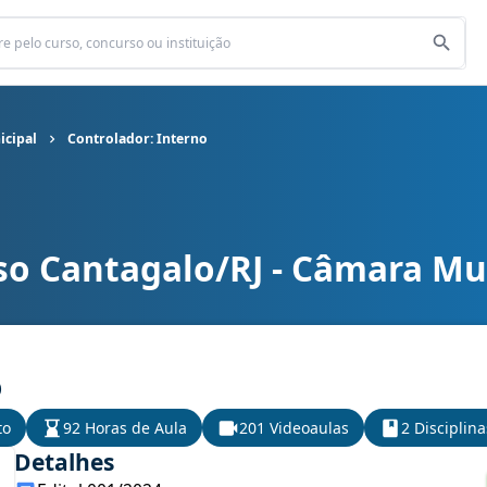
icipal
Controlador: Interno
so Cantagalo/RJ - Câmara Mu
icipal cargo Controlador: Interno
o
to
92 Horas de Aula
201 Videoaulas
2 Disciplina
Detalhes