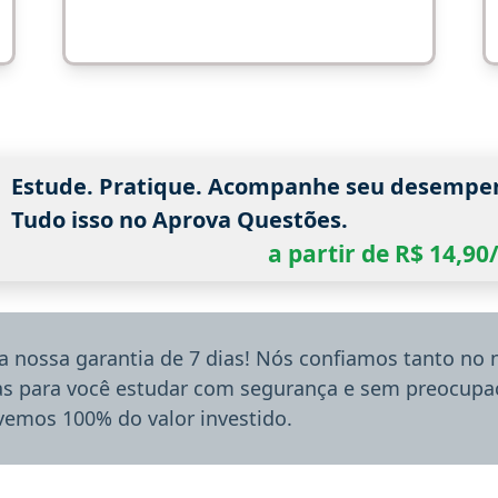
Estude. Pratique. Acompanhe seu desempe
Tudo isso no Aprova Questões.
a partir de R$ 14,9
a nossa garantia de 7 dias! Nós confiamos tanto no
ias para você estudar com segurança e sem preocupaç
lvemos 100% do valor investido.