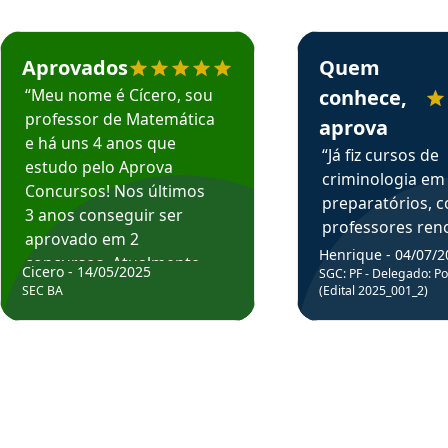
rsos em depoimento
Estudante Cicero recomenda o Aprova Concursos em depoimento
Estudante Henrique r
Aprovados
Quem
“Meu nome é Cícero, sou
conhece,
professor de Matemática
aprova
e há uns 4 anos que
“Já fiz cursos de
estudo pelo Aprova
criminologia em
Concursos! Nos últimos
preparatórios, 
3 anos conseguir ser
professores re
aprovado em 2
fiz curso em pós
Henrique - 04/07/2
concursos. Atualmente,
Cicero - 14/05/2025
graduação. Poré
SGC: PF - Delegado: Pol
estou atuando como
SEC BA
(Edital 2025_001_2)
Professor do Apr
professor de Matemática
sem dúvida, o m
do Estado da Bahia que
todos na discipl
fui aprovado estudando
Criminologia! Ex
com o Aprova.”
didática e objeti
Parabéns a todo