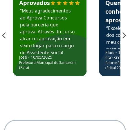
Aprovados
Quem
“Meus agradecimentos
conhece
ao Aprova Concursos
aprova
pela parceria que
“Excelente
aprova. Através do curso
dos conte
alcancei aprovação em
meu curso,
sexto lugar para o cargo
para enten
de Assistente Social.
Elais - 15/07
colocar em
José - 16/05/2025
SGC: SEC BA - 
Hoje estou atuando na
através da
Prefeitura Municipal de Santarém
Educação Básic
Prefeitura de Santarém.
(Pará)
(Edital 2025_0
de questõe
Obrigado ao professores
e ao APROVA!”