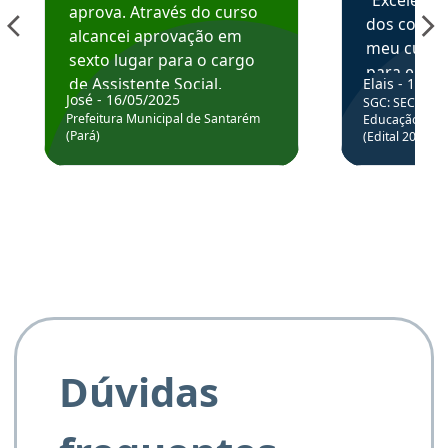
“Excelente
aprova. Através do curso
dos conte
alcancei aprovação em
meu curso,
sexto lugar para o cargo
para enten
de Assistente Social.
Elais - 15/07
colocar em
José - 16/05/2025
SGC: SEC BA - 
Hoje estou atuando na
através da
Prefeitura Municipal de Santarém
Educação Básic
Prefeitura de Santarém.
(Pará)
(Edital 2025_0
de questõe
Obrigado ao professores
e ao APROVA!”
Dúvidas