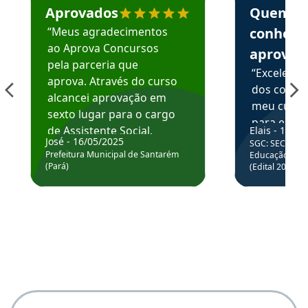
Aprovados
Quem
“Meus agradecimentos
conhece
ao Aprova Concursos
aprova
pela parceria que
“Excelente
aprova. Através do curso
dos conte
alcancei aprovação em
meu curso,
sexto lugar para o cargo
para enten
de Assistente Social.
Elais - 15/07
colocar em
José - 16/05/2025
SGC: SEC BA - 
Hoje estou atuando na
através da
Prefeitura Municipal de Santarém
Educação Básic
Prefeitura de Santarém.
(Pará)
(Edital 2025_0
de questõe
Obrigado ao professores
e ao APROVA!”